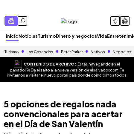
Inicio
Noticias
Turismo
Dinero y negocios
Vida
Entretenim
Turismo
Las Cascadas
Peter Parker
Nativos
Negocios
CONTENIDO DE ARCHIVO:
¡Estás navegando en el
pasado! 🚀 Da el salto a la nueva versión de
elsalvador.com
. Te
invitamos a visitar el nuevo portal país donde coincidimos todos.
5 opciones de regalos nada
convencionales para acertar
en el Día de San Valentín