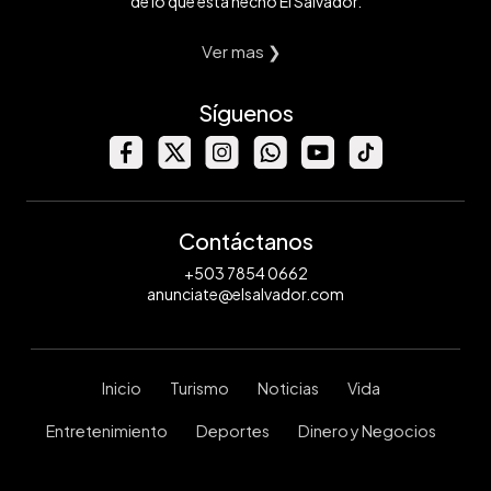
de lo que está hecho El Salvador.
Ver mas ❯
Síguenos
Contáctanos
+503 7854 0662
anunciate@elsalvador.com
Inicio
Turismo
Noticias
Vida
Entretenimiento
Deportes
Dinero y Negocios