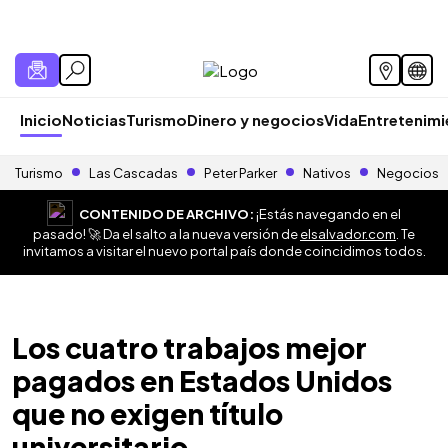
Inicio
Noticias
Turismo
Dinero y negocios
Vida
Entretenim
Turismo
Las Cascadas
Peter Parker
Nativos
Negocios
CONTENIDO DE ARCHIVO:
¡Estás navegando en el
pasado! 🚀 Da el salto a la nueva versión de
elsalvador.com
. Te
invitamos a visitar el nuevo portal país donde coincidimos todos.
Los cuatro trabajos mejor
pagados en Estados Unidos
que no exigen título
universitario