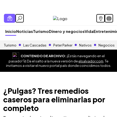
Inicio
Noticias
Turismo
Dinero y negocios
Vida
Entretenim
Turismo
Las Cascadas
Peter Parker
Nativos
Negocios
CONTENIDO DE ARCHIVO:
¡Estás navegando en el
pasado! 🚀 Da el salto a la nueva versión de
elsalvador.com
. Te
invitamos a visitar el nuevo portal país donde coincidimos todos.
¿Pulgas? Tres remedios
caseros para eliminarlas por
completo