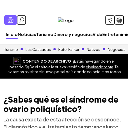
Inicio
Noticias
Turismo
Dinero y negocios
Vida
Entretenim
Turismo
Las Cascadas
Peter Parker
Nativos
Negocios
CONTENIDO DE ARCHIVO:
¡Estás navegando en el
pasado! 🚀 Da el salto a la nueva versión de
elsalvador.com
. Te
invitamos a visitar el nuevo portal país donde coincidimos todos.
¿Sabes qué es el síndrome de
ovario poliquístico?
La causa exacta de esta afección se desconoce.
El diagnóstico y el tratamiento tempranos junto