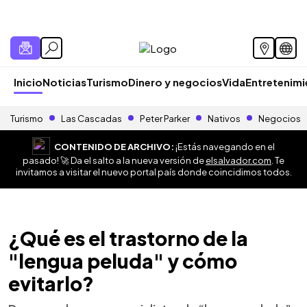
Inicio
Noticias
Turismo
Dinero y negocios
Vida
Entretenim
Turismo
Las Cascadas
Peter Parker
Nativos
Negocios
CONTENIDO DE ARCHIVO:
¡Estás navegando en el
pasado! 🚀 Da el salto a la nueva versión de
elsalvador.com
. Te
invitamos a visitar el nuevo portal país donde coincidimos todos.
¿Qué es el trastorno de la
"lengua peluda" y cómo
evitarlo?