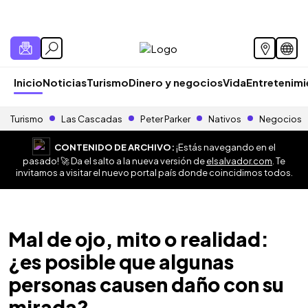
Inicio
Noticias
Turismo
Dinero y negocios
Vida
Entretenim
Turismo
Las Cascadas
Peter Parker
Nativos
Negocios
CONTENIDO DE ARCHIVO:
¡Estás navegando en el
pasado! 🚀 Da el salto a la nueva versión de
elsalvador.com
. Te
invitamos a visitar el nuevo portal país donde coincidimos todos.
Mal de ojo, mito o realidad:
¿es posible que algunas
personas causen daño con su
mirada?