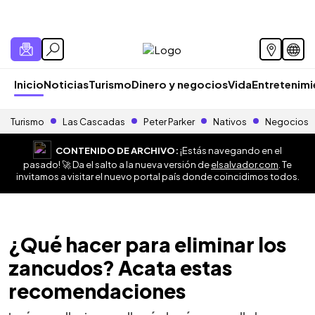
Inicio
Noticias
Turismo
Dinero y negocios
Vida
Entretenim
Turismo
Las Cascadas
Peter Parker
Nativos
Negocios
CONTENIDO DE ARCHIVO:
¡Estás navegando en el
pasado! 🚀 Da el salto a la nueva versión de
elsalvador.com
. Te
invitamos a visitar el nuevo portal país donde coincidimos todos.
¿Qué hacer para eliminar los
zancudos? Acata estas
recomendaciones