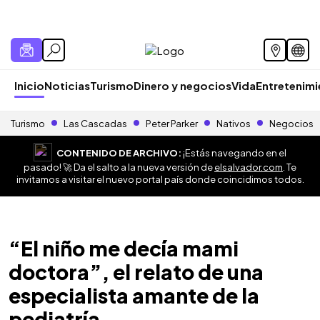
Inicio
Noticias
Turismo
Dinero y negocios
Vida
Entretenim
Turismo
Las Cascadas
Peter Parker
Nativos
Negocios
CONTENIDO DE ARCHIVO:
¡Estás navegando en el
pasado! 🚀 Da el salto a la nueva versión de
elsalvador.com
. Te
invitamos a visitar el nuevo portal país donde coincidimos todos.
“El niño me decía mami
doctora”, el relato de una
especialista amante de la
pediatría