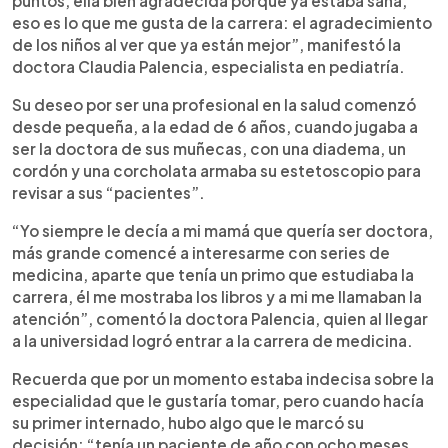
puntos, ella bien agradecida porque ya estaba sana,
eso es lo que me gusta de la carrera: el agradecimiento
de los niños al ver que ya están mejor”, manifestó la
doctora Claudia Palencia, especialista en pediatría.
Su deseo por ser una profesional en la salud comenzó
desde pequeña, a la edad de 6 años, cuando jugaba a
ser la doctora de sus muñecas, con una diadema, un
cordón y una corcholata armaba su estetoscopio para
revisar a sus “pacientes”.
“Yo siempre le decía a mi mamá que quería ser doctora,
más grande comencé a interesarme con series de
medicina, aparte que tenía un primo que estudiaba la
carrera, él me mostraba los libros y a mi me llamaban la
atención”, comentó la doctora Palencia, quien al llegar
a la universidad logró entrar a la carrera de medicina.
Recuerda que por un momento estaba indecisa sobre la
especialidad que le gustaría tomar, pero cuando hacía
su primer internado, hubo algo que le marcó su
decisión: “tenía un paciente de año con ocho meses