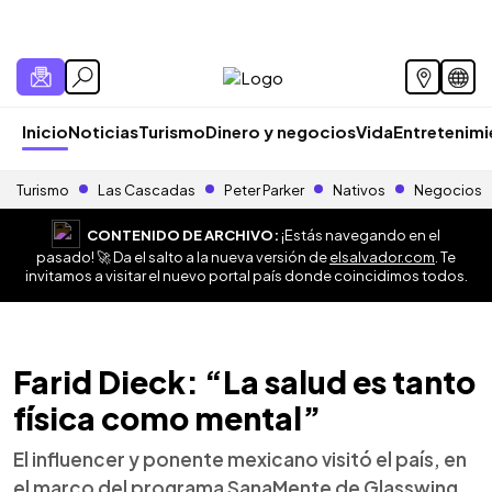
Inicio
Noticias
Turismo
Dinero y negocios
Vida
Entretenim
Turismo
Las Cascadas
Peter Parker
Nativos
Negocios
CONTENIDO DE ARCHIVO:
¡Estás navegando en el
pasado! 🚀 Da el salto a la nueva versión de
elsalvador.com
. Te
invitamos a visitar el nuevo portal país donde coincidimos todos.
Farid Dieck: “La salud es tanto
física como mental”
El influencer y ponente mexicano visitó el país, en
el marco del programa SanaMente de Glasswing