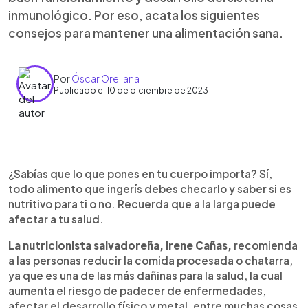
inmunológico. Por eso, acata los siguientes
consejos para mantener una alimentación sana.
Por
Óscar Orellana
Publicado el 10 de diciembre de 2023
0:00
►
Escuchar artículo
¿Sabías que lo que pones en tu cuerpo importa? Sí,
todo alimento que ingerís debes checarlo y saber si es
nutritivo para ti o no. Recuerda que a la larga puede
afectar a tu salud.
La nutricionista salvadoreña, Irene Cañas,
recomienda
a las personas reducir la comida procesada o chatarra,
ya que es una de las más dañinas para la salud, la cual
aumenta el riesgo de padecer de enfermedades,
afectar el desarrollo físico y metal, entre muchas cosas