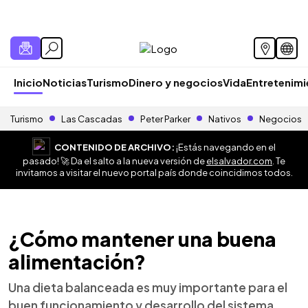
Inicio
Noticias
Turismo
Dinero y negocios
Vida
Entretenim
Turismo
Las Cascadas
Peter Parker
Nativos
Negocios
CONTENIDO DE ARCHIVO:
¡Estás navegando en el
pasado! 🚀 Da el salto a la nueva versión de
elsalvador.com
. Te
invitamos a visitar el nuevo portal país donde coincidimos todos.
¿Cómo mantener una buena
alimentación?
Una dieta balanceada es muy importante para el
buen funcionamiento y desarrollo del sistema