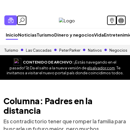
Inicio
Noticias
Turismo
Dinero y negocios
Vida
Entretenim
Turismo
Las Cascadas
Peter Parker
Nativos
Negocios
CONTENIDO DE ARCHIVO:
¡Estás navegando en el
pasado! 🚀 Da el salto a la nueva versión de
elsalvador.com
. Te
invitamos a visitar el nuevo portal país donde coincidimos todos.
Columna: Padres en la
distancia
Es contradictorio tener que romper la familia para
buscarle un futuro mejor, pero muchos