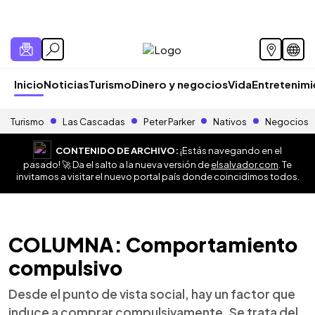
Inicio
Noticias
Turismo
Dinero y negocios
Vida
Entretenim
Turismo
Las Cascadas
Peter Parker
Nativos
Negocios
CONTENIDO DE ARCHIVO:
¡Estás navegando en el
pasado! 🚀 Da el salto a la nueva versión de
elsalvador.com
. Te
invitamos a visitar el nuevo portal país donde coincidimos todos.
COLUMNA: Comportamiento
compulsivo
Desde el punto de vista social, hay un factor que
induce a comprar compulsivamente. Se trata del