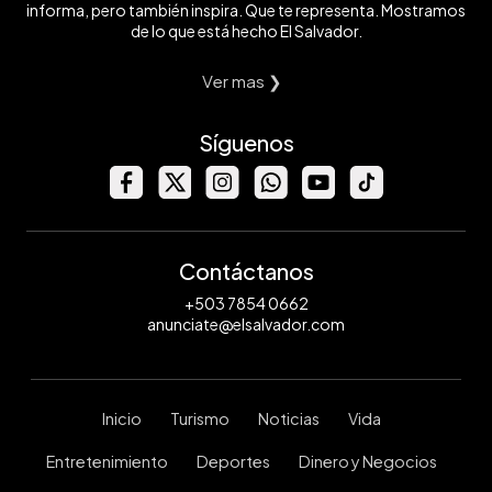
informa, pero también inspira. Que te representa. Mostramos
de lo que está hecho El Salvador.
Ver mas ❯
Síguenos
Contáctanos
+503 7854 0662
anunciate@elsalvador.com
Inicio
Turismo
Noticias
Vida
Entretenimiento
Deportes
Dinero y Negocios