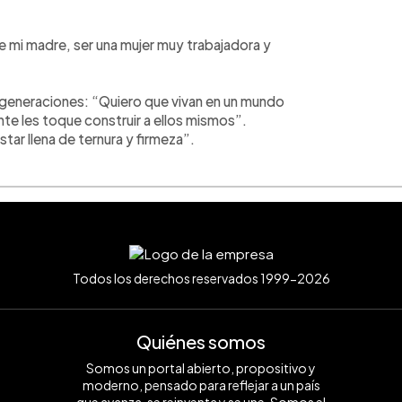
e mi madre, ser una mujer muy trabajadora y
s generaciones: “Quiero que vivan en un mundo
te les toque construir a ellos mismos”.
tar llena de ternura y firmeza”.
Todos los derechos reservados 1999-2026
Quiénes somos
Somos un portal abierto, propositivo y
moderno, pensado para reflejar a un país
que avanza, se reinventa y se une. Somos el