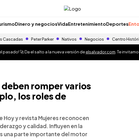
urismo
Dinero y negocios
Vida
Entretenimiento
Deportes
Ento
s Cascadas
Peter Parker
Nativos
Negocios
Centro Histór
 pasado! 🚀 Da el salto a la nueva versión de
elsalvador.com
. Te invitam
 deben romper varios
lo, los roles de
 de Hoy y revista Mujeres reconocen
derazgo y calidad. Influyen en la
s una parte importante del motor