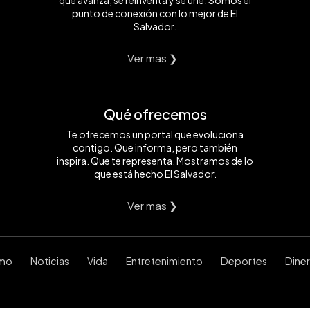
punto de conexión con lo mejor de El
Salvador.
Ver mas ❯
Qué ofrecemos
Te ofrecemos un portal que evoluciona
contigo. Que informa, pero también
inspira. Que te representa. Mostramos de lo
que está hecho El Salvador.
Ver mas ❯
smo
Noticias
Vida
Entretenimiento
Deportes
Dine