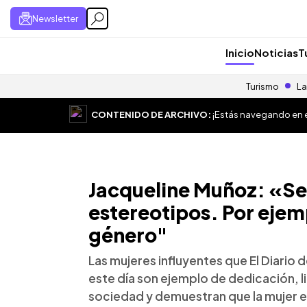
Newsletter
Inicio
Noticias
T
Turismo
La
CONTENIDO DE ARCHIVO:
¡Estás navegando en el
Jacqueline Muñoz: «Se
estereotipos. Por ejemp
género"
Las mujeres influyentes que El Diario
este día son ejemplo de dedicación, li
sociedad y demuestran que la mujer e