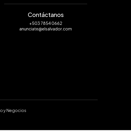
Contáctanos
+503 7854 0662
anunciate@elsalvador.com
ro y Negocios