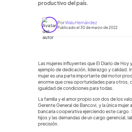
productivo del país.
Por
Walu Hernández
Publicado el 30 de marzo de 2022
0:00
Facebook
Twitter
►
Escuchar artículo
Las mujeres influyentes que El Diario de Hoy 
ejemplo de dedicación, liderazgo y calidad. I
mujer es una parte importante del motor prod
enorme que crea oportunidades para otros, qu
igualdad de condiciones para todas.
La familia y el amor propio son dos de los va
Gerente General de Bancovi, y la única mujer a 
bancaria cooperativa ejerciendo este cargo. S
hijos y las demandas de un cargo gerencial, l
precisión.