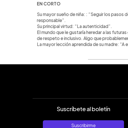
EN CORTO
Su mayor sueño de niña: : “Seguir los pasos d
responsable”.
Su principal virtud: “La autenticidad”.
El mundo que le gustaría heredar a las futura
de respeto e inclusivo. Algo que probablemen
La mayor lección aprendida de su madre: “A es
Suscríbete al boletín
Suscribirme