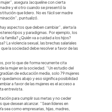
jer”, asegura Jacqueline con cierta
 madre y el otro cuando se presentó la
stitución que lidero. No es fácil ser madre
minación”, puntualizó.
 hay aspectos que deben cambiar”, alerta la
estereotipos y paradigmas. Por ejemplo, los
a familia? ¿Quién va a cuidad a los hijos?
a? La violencia sexual, las brechas salariales
 que la sociedad debe resolver a favor de las
os, por lo que de forma recurrente cita
de la mujer en la sociedad. “Un estudio del
gradúan de educación media, solo 79 mujeres
ir quedamos abajo y eso significa posibilidad
biar a favor de las mujeres es el acceso a
ta entrevista.
rtación para cumplir sus metas y no ceder
os que desean alcanzar. “Sean líderes en
Ya sea como empresarias, hijas, madres,