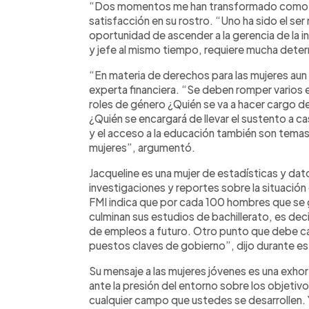
“Dos momentos me han transformado como mu
satisfacción en su rostro. “Uno ha sido el ser
oportunidad de ascender a la gerencia de la in
y jefe al mismo tiempo, requiere mucha deter
“En materia de derechos para las mujeres aun
experta financiera. “Se deben romper varios 
roles de género ¿Quién se va a hacer cargo de l
¿Quién se encargará de llevar el sustento a cas
y el acceso a la educación también son temas
mujeres”, argumentó.
Jacqueline es una mujer de estadísticas y dat
investigaciones y reportes sobre la situación 
FMI indica que por cada 100 hombres que se 
culminan sus estudios de bachillerato, es dec
de empleos a futuro. Otro punto que debe cam
puestos claves de gobierno”, dijo durante es
Su mensaje a las mujeres jóvenes es una exho
ante la presión del entorno sobre los objetiv
cualquier campo que ustedes se desarrollen. 