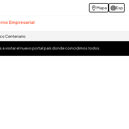
Mapa
Esp
rno Empresarial
ico Centenario
os a visitar el nuevo portal país donde coincidimos todos.