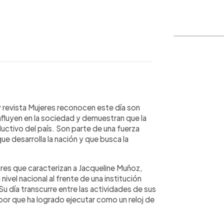
WhatsApp
Copiar link
y revista Mujeres reconocen este día son
nfluyen en la sociedad y demuestran que la
uctivo del país. Son parte de una fuerza
e desarrolla la nación y que busca la
lores que caracterizan a Jacqueline Muñoz,
nivel nacional al frente de una institución
u día transcurre entre las actividades de sus
abor que ha logrado ejecutar como un reloj de