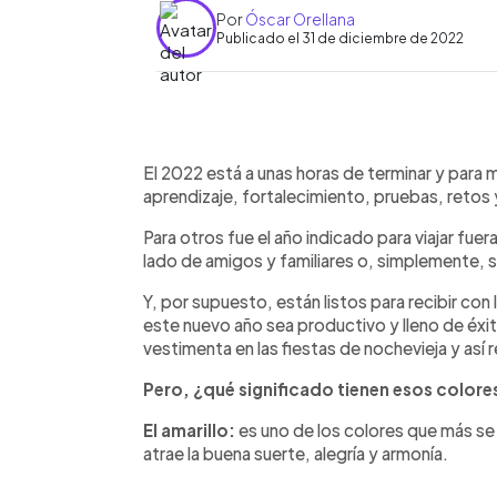
Por
Óscar Orellana
Publicado el 31 de diciembre de 2022
0:00
Facebook
Twitter
►
Escuchar artículo
El 2022 está a unas horas de terminar y para
aprendizaje, fortalecimiento, pruebas, retos 
Para otros fue el año indicado para viajar fuera
lado de amigos y familiares o, simplemente, 
Y, por supuesto, están listos para recibir con
este nuevo año sea productivo y lleno de éxit
vestimenta en las fiestas de nochevieja y así r
Pero, ¿qué significado tienen esos colores
El amarillo:
es uno de los colores que más se 
atrae la buena suerte, alegría y armonía.