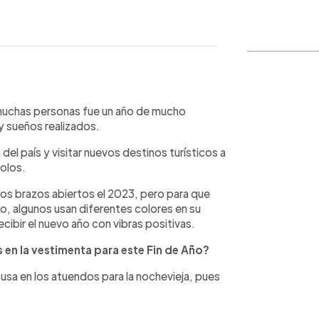
WhatsApp
Copiar link
 muchas personas fue un año de mucho
y sueños realizados.
 del país y visitar nuevos destinos turísticos a
solos.
 los brazos abiertos el 2023, pero para que
o, algunos usan diferentes colores en su
ecibir el nuevo año con vibras positivas.
 en la vestimenta para este Fin de Año?
usa en los atuendos para la nochevieja, pues