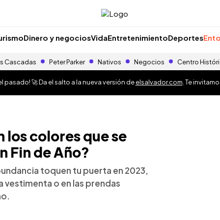
urismo
Dinero y negocios
Vida
Entretenimiento
Deportes
Ento
s Cascadas
Peter Parker
Nativos
Negocios
Centro Histór
 pasado! 🚀 Da el salto a la nueva versión de
elsalvador.com
. Te invitam
 los colores que se
en Fin de Año?
abundancia toquen tu puerta en 2023,
la vestimenta o en las prendas
ño.