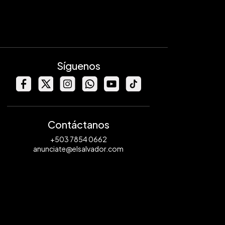
Síguenos
Contáctanos
+503 7854 0662
anunciate@elsalvador.com