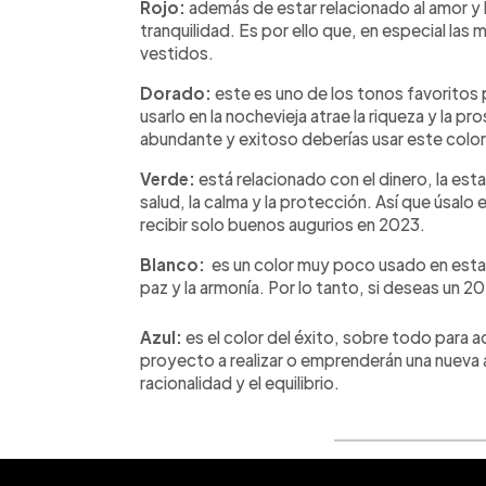
Rojo:
además de estar relacionado al amor y l
tranquilidad. Es por ello que, en especial las m
vestidos.
Dorado:
este es uno de los tonos favoritos
usarlo en la nochevieja atrae la riqueza y la p
abundante y exitoso deberías usar este color
Verde:
está relacionado con el dinero, la est
salud, la calma y la protección. Así que úsalo 
recibir solo buenos augurios en 2023.
Blanco:
es un color muy poco usado en estas
paz y la armonía. Por lo tanto, si deseas un 20
Azul:
es el color del éxito, sobre todo para 
proyecto a realizar o emprenderán una nueva 
racionalidad y el equilibrio.