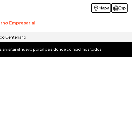
Mapa
Esp
rno Empresarial
ico Centenario
os a visitar el nuevo portal país donde coincidimos todos.