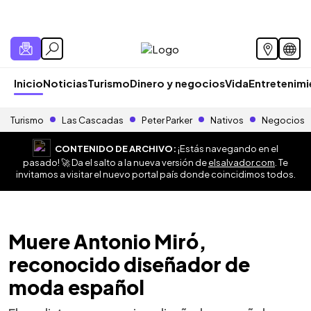
Inicio
Noticias
Turismo
Dinero y negocios
Vida
Entretenim
Turismo
Las Cascadas
Peter Parker
Nativos
Negocios
CONTENIDO DE ARCHIVO:
¡Estás navegando en el
pasado! 🚀 Da el salto a la nueva versión de
elsalvador.com
. Te
invitamos a visitar el nuevo portal país donde coincidimos todos.
Muere Antonio Miró,
reconocido diseñador de
moda español