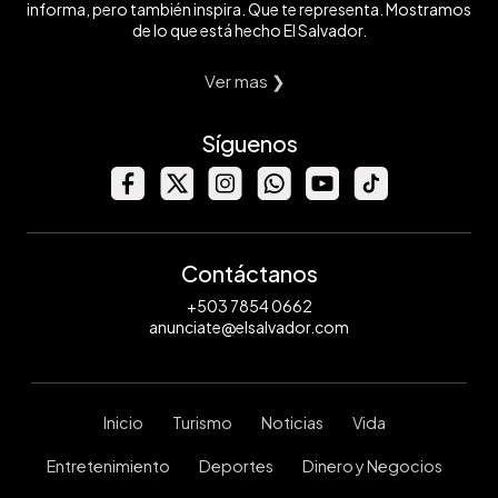
informa, pero también inspira. Que te representa. Mostramos
de lo que está hecho El Salvador.
Ver mas ❯
Síguenos
Contáctanos
+503 7854 0662
anunciate@elsalvador.com
Inicio
Turismo
Noticias
Vida
Entretenimiento
Deportes
Dinero y Negocios