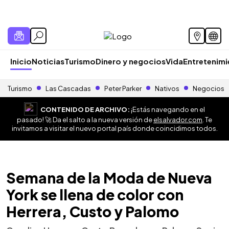
Inicio
Noticias
Turismo
Dinero y negocios
Vida
Entretenim
Turismo
Las Cascadas
Peter Parker
Nativos
Negocios
CONTENIDO DE ARCHIVO:
¡Estás navegando en el
pasado! 🚀 Da el salto a la nueva versión de
elsalvador.com
. Te
invitamos a visitar el nuevo portal país donde coincidimos todos.
Semana de la Moda de Nueva
York se llena de color con
Herrera, Custo y Palomo