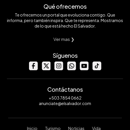
Qué ofrecemos
Te ofrecemos un portal que evoluciona contigo. Que
informa, pero también inspira. Que te representa. Mostramos
de lo que está hecho El Salvador.
Ver mas ❯
Síguenos
Contáctanos
+503 7854 0662
anunciate@elsalvador.com
Inicio
Turismo
Noticias
Vida