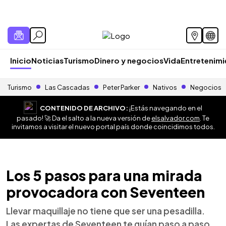
Inicio
Noticias
Turismo
Dinero y negocios
Vida
Entretenim
Turismo
Las Cascadas
Peter Parker
Nativos
Negocios
CONTENIDO DE ARCHIVO:
¡Estás navegando en el
pasado! 🚀 Da el salto a la nueva versión de
elsalvador.com
. Te
invitamos a visitar el nuevo portal país donde coincidimos todos.
Los 5 pasos para una mirada
provocadora con Seventeen
Llevar maquillaje no tiene que ser una pesadilla.
Las expertas de Seventeen te guían paso a paso