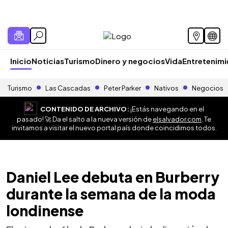
Inicio
Noticias
Turismo
Dinero y negocios
Vida
Entretenim
Turismo
Las Cascadas
Peter Parker
Nativos
Negocios
CONTENIDO DE ARCHIVO:
¡Estás navegando en el
pasado! 🚀 Da el salto a la nueva versión de
elsalvador.com
. Te
invitamos a visitar el nuevo portal país donde coincidimos todos.
Daniel Lee debuta en Burberry
durante la semana de la moda
londinense