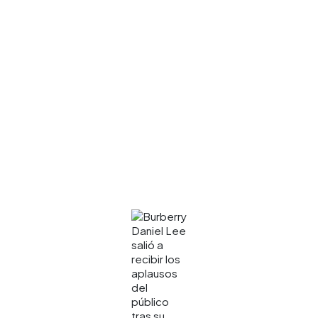
Daniel Lee
salió a
recibir los
aplausos
del
público
tras su