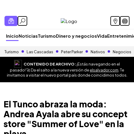
Inicio
Noticias
Turismo
Dinero y negocios
Vida
Entretenim
Turismo
Las Cascadas
Peter Parker
Nativos
Negocios
CONTENIDO DE ARCHIVO:
¡Estás navegando en el
pasado! 🚀 Da el salto a la nueva versión de
elsalvador.com
. Te
invitamos a visitar el nuevo portal país donde coincidimos todos.
El Tunco abraza la moda:
Andrea Ayala abre su concept
store "Summer of Love" en la
playa