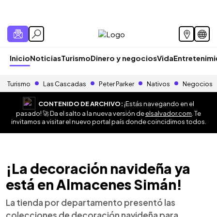
Inicio
Noticias
Turismo
Dinero y negocios
Vida
Entretenim
Turismo
Las Cascadas
Peter Parker
Nativos
Negocios
CONTENIDO DE ARCHIVO:
¡Estás navegando en el
pasado! 🚀 Da el salto a la nueva versión de
elsalvador.com
. Te
invitamos a visitar el nuevo portal país donde coincidimos todos.
¡La decoración navideña ya
está en Almacenes Simán!
La tienda por departamento presentó las
colecciones de decoración navideña para