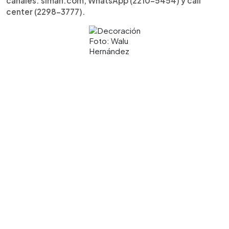
canales: siman.com, WhatsApp (2210-5454) y call
center (2298-3777).
Foto: Walu
Hernández