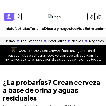
Inicio
Noticias
Turismo
Dinero y negocios
Vida
Entretenim
Turismo
Las Cascadas
Peter Parker
Nativos
Negocios
CONTENIDO DE ARCHIVO:
¡Estás navegando en el
pasado! 🚀 Da el salto a la nueva versión de
elsalvador.com
. Te
invitamos a visitar el nuevo portal país donde coincidimos todos.
¿La probarías? Crean cerveza
a base de orina y aguas
residuales