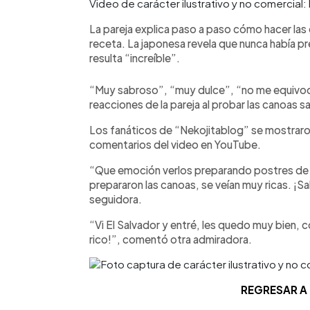
Video de carácter ilustrativo y no comercia
La pareja explica paso a paso cómo hacer las
receta. La japonesa revela que nunca había pr
resulta “increíble”.
“Muy sabroso”, “muy dulce”, “no me equivoqué
reacciones de la pareja al probar las canoas s
Los fanáticos de “Nekojitablog” se mostraro
comentarios del video en YouTube.
“Que emoción verlos preparando postres de L
prepararon las canoas, se veían muy ricas. ¡S
seguidora.
“Vi El Salvador y entré, les quedo muy bien,
rico!”, comentó otra admiradora.
REGRESAR A