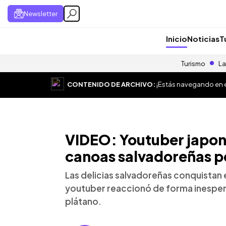
Newsletter
Inicio
Noticias
T
Turismo
La
CONTENIDO DE ARCHIVO:
¡Estás navegando en el
VIDEO: Youtuber japon
canoas salvadoreñas p
Las delicias salvadoreñas conquistan e
youtuber reaccionó de forma inesperad
plátano.