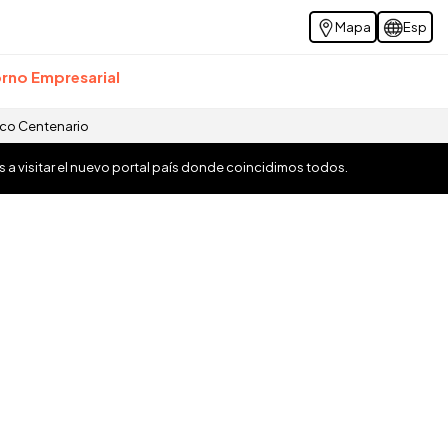
Mapa
Esp
rno Empresarial
ico Centenario
os a visitar el nuevo portal país donde coincidimos todos.