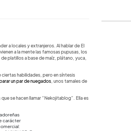
WhatsApp
Copiar link
r a locales y extranjeros. Al hablar de El
 vienen a la mente las famosas pupusas, los
 de platillos a base de maíz, plátano, yuca,
 ciertas habilidades, pero en síntesis
parar un par de nuegados
, unos tamales de
 que se hacen llamar “Nekojitablog”. Ella es
e carácter
 comercial: