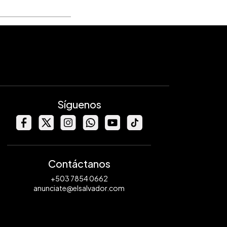
Síguenos
Contáctanos
+503 7854 0662
anunciate@elsalvador.com