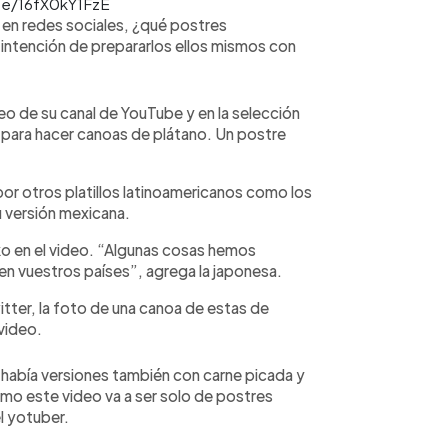
be/16fX0kY1FzE
 en redes sociales, ¿qué postres
 intención de prepararlos ellos mismos con
o de su canal de YouTube y en la selección
a para hacer canoas de plátano. Un postre
r otros platillos latinoamericanos como los
su versión mexicana.
o en el video. “Algunas cosas hemos
 en vuestros países”, agrega la japonesa.
itter, la foto de una canoa de estas de
 video.
había versiones también con carne picada y
omo este video va a ser solo de postres
el yotuber.