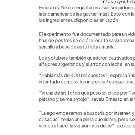
https://youtu.
Ernesto y Yuko preguntaron a sus seguidores
latinoamericanos les gustan más? Esto con la
los ingredientes disponibles en Japón.
El experimento fue documentado para un vide
final de postres se coló la receta salvadoreñ
sencillo a base de esta fruta amarilla.
Los yotubers también quedaron cautivados po
alfajores argentinos y el arroz con leche, en 
“Había más de 400 respuestas”, expresa Yuk
intentado comprar los ingredientes igual que
“Vi una de las fotos que puso un chico por Tw
plátano y se me antojó”, revela Ernesto en el
“Luego empezamos a buscarla por internet y 
cosas así, tenían una pinta buenísima, pero c
vamos a hacer la versión más dulce”, explica 