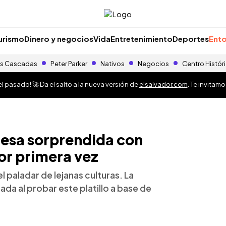
urismo
Dinero y negocios
Vida
Entretenimiento
Deportes
Ento
s Cascadas
Peter Parker
Nativos
Negocios
Centro Histór
 pasado! 🚀 Da el salto a la nueva versión de
elsalvador.com
. Te invitam
esa sorprendida con
or primera vez
l paladar de lejanas culturas. La
a al probar este platillo a base de