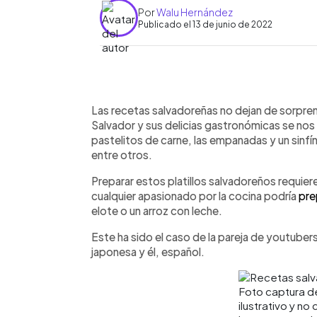
Por
Walu Hernández
Publicado el 13 de junio de 2022
0:00
Facebook
Twitter
►
Escuchar artículo
Las recetas salvadoreñas no dejan de sorprende
Salvador y sus delicias gastronómicas se nos
pastelitos de carne, las empanadas y un sinfín
entre otros.
Preparar estos platillos salvadoreños requiere
cualquier apasionado por la cocina podría
pre
elote o un arroz con leche.
Este ha sido el caso de la pareja de youtubers
japonesa y él, español.
Foto captura d
ilustrativo y no