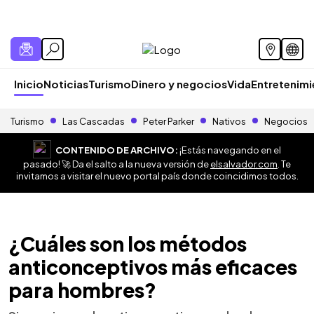
Inicio
Noticias
Turismo
Dinero y negocios
Vida
Entretenim
Turismo
Las Cascadas
Peter Parker
Nativos
Negocios
CONTENIDO DE ARCHIVO:
¡Estás navegando en el
pasado! 🚀 Da el salto a la nueva versión de
elsalvador.com
. Te
invitamos a visitar el nuevo portal país donde coincidimos todos.
¿Cuáles son los métodos
anticonceptivos más eficaces
para hombres?