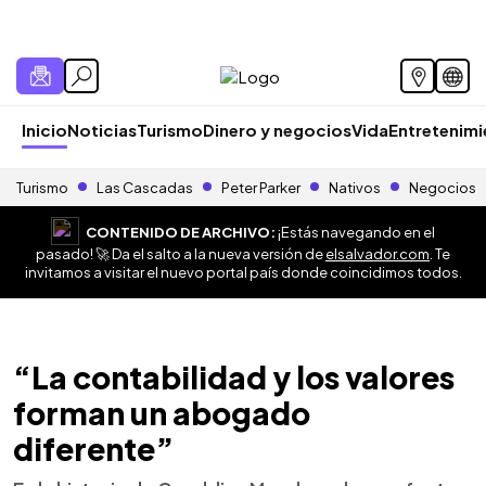
Inicio
Noticias
Turismo
Dinero y negocios
Vida
Entretenim
Turismo
Las Cascadas
Peter Parker
Nativos
Negocios
CONTENIDO DE ARCHIVO:
¡Estás navegando en el
pasado! 🚀 Da el salto a la nueva versión de
elsalvador.com
. Te
invitamos a visitar el nuevo portal país donde coincidimos todos.
“La contabilidad y los valores
forman un abogado
diferente”