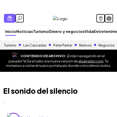
Inicio
Noticias
Turismo
Dinero y negocios
Vida
Entretenim
Turismo
Las Cascadas
Peter Parker
Nativos
Negocios
CONTENIDO DE ARCHIVO:
¡Estás navegando en el
pasado! 🚀 Da el salto a la nueva versión de
elsalvador.com
. Te
invitamos a visitar el nuevo portal país donde coincidimos todos.
El sonido del silencio
.