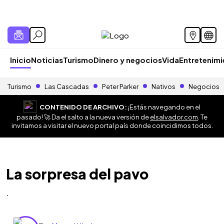
Inicio
Noticias
Turismo
Dinero y negocios
Vida
Entretenim
Turismo
Las Cascadas
Peter Parker
Nativos
Negocios
CONTENIDO DE ARCHIVO:
¡Estás navegando en el
pasado! 🚀 Da el salto a la nueva versión de
elsalvador.com
. Te
invitamos a visitar el nuevo portal país donde coincidimos todos.
La sorpresa del pavo
.