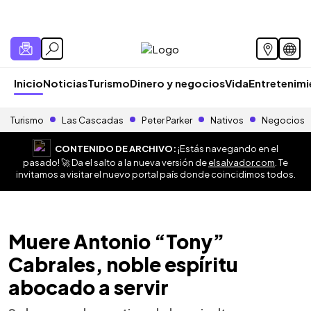
Inicio
Noticias
Turismo
Dinero y negocios
Vida
Entretenim
Turismo
Las Cascadas
Peter Parker
Nativos
Negocios
CONTENIDO DE ARCHIVO:
¡Estás navegando en el
pasado! 🚀 Da el salto a la nueva versión de
elsalvador.com
. Te
invitamos a visitar el nuevo portal país donde coincidimos todos.
Muere Antonio “Tony”
Cabrales, noble espíritu
abocado a servir