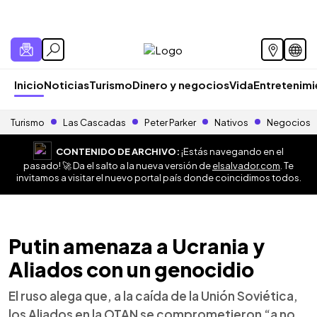
Inicio
Noticias
Turismo
Dinero y negocios
Vida
Entretenim
Turismo
Las Cascadas
Peter Parker
Nativos
Negocios
CONTENIDO DE ARCHIVO:
¡Estás navegando en el
pasado! 🚀 Da el salto a la nueva versión de
elsalvador.com
. Te
invitamos a visitar el nuevo portal país donde coincidimos todos.
Putin amenaza a Ucrania y
Aliados con un genocidio
El ruso alega que, a la caída de la Unión Soviética,
los Aliados en la OTAN se comprometieron “a no