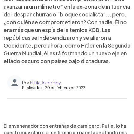
avanzar ni un milímetro” en la ex-zona de influencia
del despanchurrado “bloque socialista”... pero,
¿con quién se comprometieron? Con nadie. Él no
era más que un espía de la temida KGB. Las
repúblicas se independizaron y se aliaron a
Occidente, pero ahora, como Hitler en la Segunda
Guerra Mundial, él está formando un nuevo eje en
el lado oscuro con países bajo dictaduras.
Por
El Diario de Hoy
Publicado el 20 de febrero de 2022
0:00
►
Escuchar artículo
El envenenador con entrañas de carnicero, Putin, lo ha
puesto muy claro: o me firman un papel aceptando mis