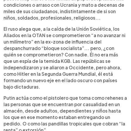
condiciones o arraso con Ucrania y mato a decenas de
miles de sus ciudadanos, indistintamente de si son
niños, soldados, profesionales, religiosos...
El ruso alega que, a la caída de la Unión Soviética, los
Aliados en la OTAN se comprometieron “a no avanzar ni
un milímetro” en la ex-zona de influencia del
despanchurrado “bloque socialista”... pero, ¿con
quién se comprometieron? Con nadie. Él no era más
que un espía de la temida KGB. Las repúblicas se
independizaron y se aliaron a Occidente, pero ahora,
como Hitler en la Segunda Guerra Mundial, él está
formando un nuevo eje en el lado oscuro con países
bajo dictaduras.
Putin actúa como el pistolero que toma como rehenes a
las personas que se encuentran por casualidad en un
almacén, desde adultos, dependientes y niños hasta
los que en ese momento estaban entregando un
pedido. O como las pandillas tropicales que cobran “la
renta” o extorsión”.