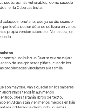
los sectores más vulnerables, como sucede
dos, en la Cuba castrista.
: el colapso monetario, que ya se dio cuando
 que llevó a que un dólar se cotizara en varios
 su propia versión sucede en Venezuela, en
l mundo.
anistán
una ventaja: no hubo un Duarte que se dejara
enario de una grotesca piñata, cuando los
as propiedades vinculadas a la familia
ue son mayoría, van a quedar sin los saberes
on ahora niños tendrán aún menos
entido, pues faltarán libros de texto,
ndo en Afganistán y en menos medida en Irán
r ante la indiferencia del mundo, que mira,