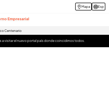
Mapa
Esp
rno Empresarial
ico Centenario
os a visitar el nuevo portal país donde coincidimos todos.