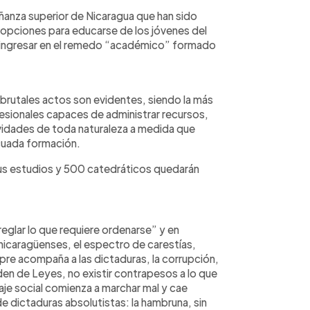
eñanza superior de Nicaragua que han sido
 opciones para educarse de los jóvenes del
 a ingresar en el remedo “académico” formado
brutales actos son evidentes, siendo la más
fesionales capaces de administrar recursos,
vidades de toda naturaleza a medida que
cuada formación.
us estudios y 500 catedráticos quedarán
glar lo que requiere ordenarse” y en
s nicaragüenses, el espectro de carestías,
empre acompaña a las dictaduras, la corrupción,
den de Leyes, no existir contrapesos a lo que
naje social comienza a marchar mal y cae
de dictaduras absolutistas: la hambruna, sin