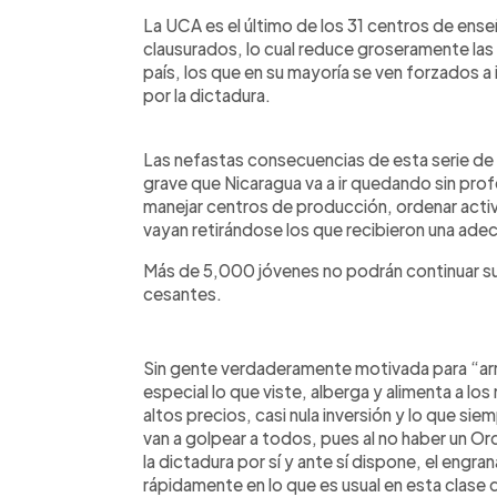
La UCA es el último de los 31 centros de ens
clausurados, lo cual reduce groseramente las
país, los que en su mayoría se ven forzados
por la dictadura.
Las nefastas consecuencias de esta serie de 
grave que Nicaragua va a ir quedando sin pro
manejar centros de producción, ordenar acti
vayan retirándose los que recibieron una ade
Más de 5,000 jóvenes no podrán continuar s
cesantes.
Sin gente verdaderamente motivada para “arre
especial lo que viste, alberga y alimenta a lo
altos precios, casi nula inversión y lo que si
van a golpear a todos, pues al no haber un Or
la dictadura por sí y ante sí dispone, el engra
rápidamente en lo que es usual en esta clase 