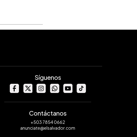
Síguenos
Contáctanos
+503 7854 0662
anunciate@elsalvador.com