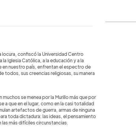
WhatsApp
Copiar link
a locura, confiscó la Universidad Centro
a Iglesia Católica, a la educación y a la
ue en nuestro país, enfrentan el espectro de
de todos, sus creencias religiosas, su manera
 muchos se menea por la Murillo más que por
a que en el lugar, como en la casi totalidad
umulan artefactos de guerra, armas de ninguna
para toda dictadura: las ideas, el pensamiento
 las más difíciles circunstancias.