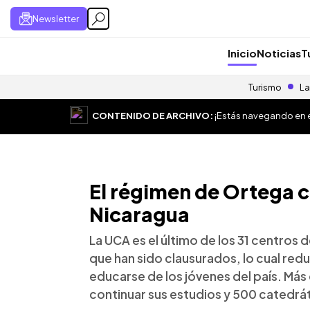
Newsletter
Inicio
Noticias
T
Turismo
La
CONTENIDO DE ARCHIVO:
¡Estás navegando en el
El régimen de Ortega c
Nicaragua
La UCA es el último de los 31 centros
que han sido clausurados, lo cual re
educarse de los jóvenes del país. Má
continuar sus estudios y 500 catedrá