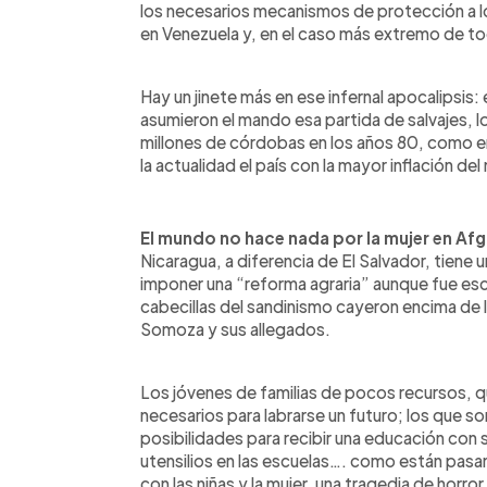
los necesarios mecanismos de protección a 
en Venezuela y, en el caso más extremo de to
Hay un jinete más en ese infernal apocalipsis
asumieron el mando esa partida de salvajes, lo
millones de córdobas en los años 80, como en
la actualidad el país con la mayor inflación de
El mundo no hace nada por la mujer en Afg
Nicaragua, a diferencia de El Salvador, tiene 
imponer una “reforma agraria” aunque fue esc
cabecillas del sandinismo cayeron encima de l
Somoza y sus allegados.
Los jóvenes de familias de pocos recursos, q
necesarios para labrarse un futuro; los que s
posibilidades para recibir una educación con s
utensilios en las escuelas…. como están pasa
con las niñas y la mujer, una tragedia de horro