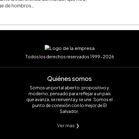
oge de hombros…
Todos los derechos reservados 1999-2026
Quiénes somos
Somos un portal abierto, propositivo y
moderno, pensado para reflejar a un país
que avanza, se reinventa y se une. Somos el
punto de conexión con lo mejor de El
Salvador.
Ver mas ❯