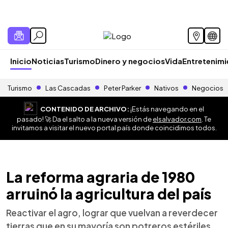
Inicio
Noticias
Turismo
Dinero y negocios
Vida
Entretenim
Turismo
Las Cascadas
Peter Parker
Nativos
Negocios
CONTENIDO DE ARCHIVO:
¡Estás navegando en el
pasado! 🚀 Da el salto a la nueva versión de
elsalvador.com
. Te
invitamos a visitar el nuevo portal país donde coincidimos todos.
La reforma agraria de 1980
arruinó la agricultura del país
Reactivar el agro, lograr que vuelvan a reverdecer
tierras que en su mayoría son potreros estériles,