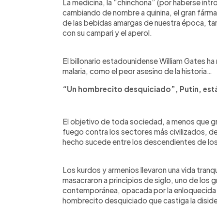
La medicina, la “chinchona” (por haberse intr
cambiando de nombre a quinina, el gran fármac
de las bebidas amargas de nuestra época, tan 
con su campari y el aperol.
El billonario estadounidense William Gates ha
malaria, como el peor asesino de la historia…
“Un hombrecito desquiciado”, Putin, está 
El objetivo de toda sociedad, a menos que g
fuego contra los sectores más civilizados, d
hecho sucede entre los descendientes de lo
Los kurdos y armenios llevaron una vida tranqu
masacraron a principios de siglo, uno de los g
contemporánea, opacada por la enloquecida a
hombrecito desquiciado que castiga la disid