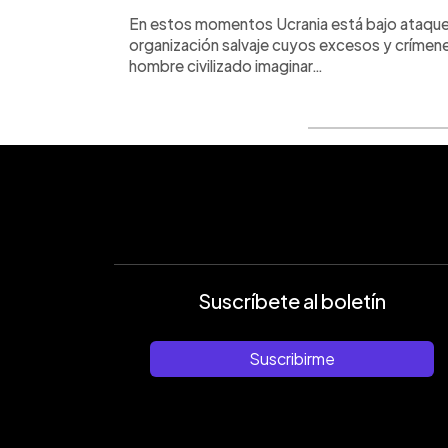
En estos momentos Ucrania está bajo ataque
organización salvaje cuyos excesos y crímene
hombre civilizado imaginar…
Suscríbete al boletín
Suscribirme