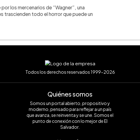
 por los mercenarios de “Wagner”, una
s trascienden todo el horror que puede un
Todos los derechos reservados 1999-2026
Quiénes somos
Somos un portal abierto, propositivo y
moderno, pensado para reflejar a un país
que avanza, se reinventa y se une. Somos el
punto de conexión con lo mejor de El
Salvador.