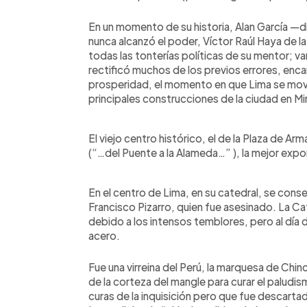
En un momento de su historia, Alan García —d
nunca alcanzó el poder, Víctor Raúl Haya de l
todas las tonterías políticas de su mentor; v
rectificó muchos de los previos errores, enc
prosperidad, el momento en que Lima se movió
principales construcciones de la ciudad en Mi
El viejo centro histórico, el de la Plaza de A
(“…del Puente a la Alameda…” ), la mejor ex
En el centro de Lima, en su catedral, se cons
Francisco Pizarro, quien fue asesinado. La C
debido a los intensos temblores, pero al día 
acero.
Fue una virreina del Perú, la marquesa de Chin
de la corteza del mangle para curar el paludis
curas de la inquisición pero que fue descarta