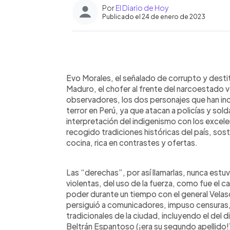
Por
El Diario de Hoy
Publicado el 24 de enero de 2023
0:00
Facebook
Twitter
►
Escuchar artículo
Evo Morales, el señalado de corrupto y destitu
Maduro, el chofer al frente del narcoestado
observadores, los dos personajes que han inc
terror en Perú, ya que atacan a policías y so
interpretación del indigenismo con los excel
recogido tradiciones históricas del país, so
cocina, rica en contrastes y ofertas.
Las “derechas”, por así llamarlas, nunca estu
violentas, del uso de la fuerza, como fue el c
poder durante un tiempo con el general Velasc
persiguió a comunicadores, impuso censuras,
tradicionales de la ciudad, incluyendo el del
Beltrán Espantoso (¡era su segundo apellido!