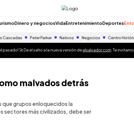
urismo
Dinero y negocios
Vida
Entretenimiento
Deportes
Ento
s Cascadas
Peter Parker
Nativos
Negocios
Centro Histór
 pasado! 🚀 Da el salto a la nueva versión de
elsalvador.com
. Te invitam
como malvados detrás
s que grupos enloquecidos la
s sectores más civilizados, debe ser