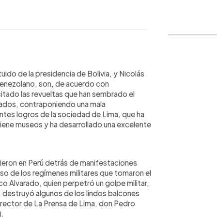
WhatsApp
Copiar link
ido de la presidencia de Bolivia, y Nicolás
 venezolano, son, de acuerdo con
itado las revueltas que han sembrado el
ldados, contraponiendo una mala
entes logros de la sociedad de Lima, que ha
stiene museos y ha desarrollado una excelente
vieron en Perú detrás de manifestaciones
aso de los regímenes militares que tomaron el
o Alvarado, quien perpetró un golpe militar,
 destruyó algunos de los lindos balcones
 director de La Prensa de Lima, don Pedro
).