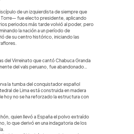
iscípulo de un izquierdista de siempre que
a Torre— fue electo presidente, aplicando
arios periodos más tarde volvió al poder, pero
aminando la nación a un período de
 de su centro histórico, iniciando las
raflores.
rmas del Virreinato que cantó Chabuca Granda
ponente del vals peruano, fue abandonado…
erva la tumba del conquistador español
atedral de Lima está construida en madera
de hoy no se ha reforzado la estructura con
chón, quien llevó a España el polvo extraído
mo, lo que derivó en una indagatoria de los
da.