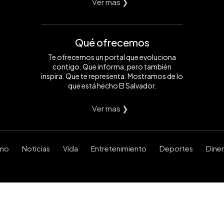
Ver mas ❯
Qué ofrecemos
Te ofrecemos un portal que evoluciona
contigo. Que informa, pero también
inspira. Que te representa. Mostramos de lo
que está hecho El Salvador.
Ver mas ❯
smo
Noticias
Vida
Entretenimiento
Deportes
Dine