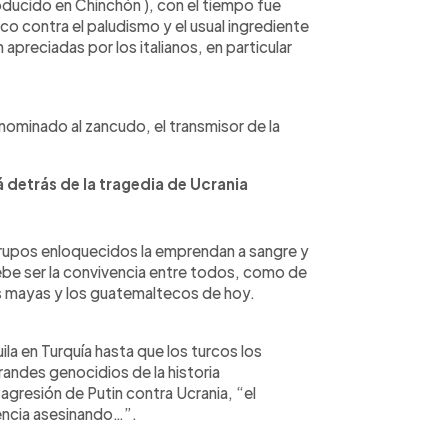
oducido en Chinchón ), con el tiempo fue
o contra el paludismo y el usual ingrediente
apreciadas por los italianos, en particular
 nominado al zancudo, el transmisor de la
detrás de la tragedia de Ucrania
rupos enloquecidos la emprendan a sangre y
ebe ser la convivencia entre todos, como de
s mayas y los guatemaltecos de hoy.
ila en Turquía hasta que los turcos los
randes genocidios de la historia
gresión de Putin contra Ucrania, “el
encia asesinando…”.