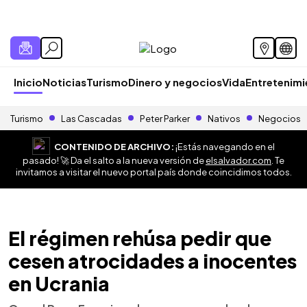
Inicio
Noticias
Turismo
Dinero y negocios
Vida
Entretenim
Turismo
Las Cascadas
Peter Parker
Nativos
Negocios
CONTENIDO DE ARCHIVO:
¡Estás navegando en el
pasado! 🚀 Da el salto a la nueva versión de
elsalvador.com
. Te
invitamos a visitar el nuevo portal país donde coincidimos todos.
El régimen rehúsa pedir que
cesen atrocidades a inocentes
en Ucrania