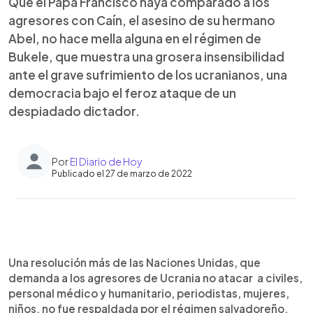
Que el Papa Francisco haya comparado a los
agresores con Caín, el asesino de su hermano
Abel, no hace mella alguna en el régimen de
Bukele, que muestra una grosera insensibilidad
ante el grave sufrimiento de los ucranianos, una
democracia bajo el feroz ataque de un
despiadado dictador.
Por
El Diario de Hoy
Publicado el 27 de marzo de 2022
0:00
►
Escuchar artículo
Una resolución más de las Naciones Unidas, que
demanda a los agresores de Ucrania no atacar a civiles,
personal médico y humanitario, periodistas, mujeres,
niños, no fue respaldada por el régimen salvadoreño,