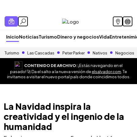
Inicio
Noticias
Turismo
Dinero y negocios
Vida
Entretenim
Turismo
Las Cascadas
Peter Parker
Nativos
Negocios
CONTENIDO DE ARCHIVO:
¡Estás navegando en el
pasado! 🚀 Da el salto a la nueva versión de
elsalvador.com
. Te
invitamos a visitar el nuevo portal país donde coincidimos todos.
La Navidad inspira la
creatividad y el ingenio de la
humanidad