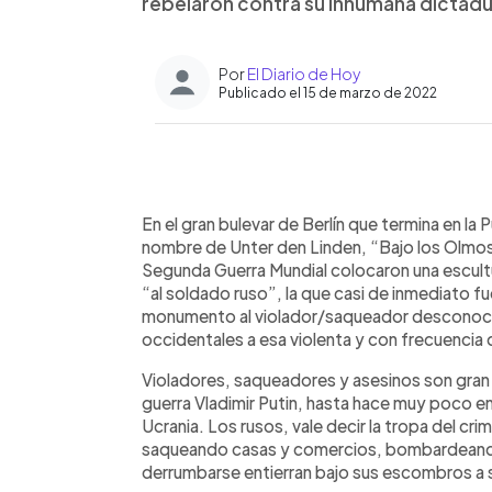
rebelaron contra su inhumana dictadu
Por
El Diario de Hoy
Publicado el 15 de marzo de 2022
0:00
Facebook
Twitter
►
Escuchar artículo
En el gran bulevar de Berlín que termina en l
nombre de Unter den Linden, “Bajo los Olmos”
Segunda Guerra Mundial colocaron una escult
“al soldado ruso”, la que casi de inmediato f
monumento al violador/saqueador desconocid
occidentales a esa violenta y con frecuenci
Violadores, saqueadores y asesinos son gran 
guerra Vladimir Putin, hasta hace muy poco 
Ucrania. Los rusos, vale decir la tropa del cri
saqueando casas y comercios, bombardeando 
derrumbarse entierran bajo sus escombros a