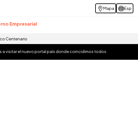
Mapa
Esp
rno Empresarial
ico Centenario
os a visitar el nuevo portal país donde coincidimos todos.