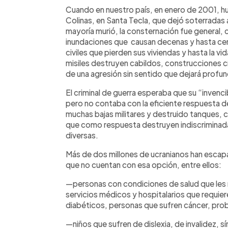
Cuando en nuestro país, en enero de 2001, hu
Colinas, en Santa Tecla, que dejó soterradas 
mayoría murió, la consternación fue general,
inundaciones que causan decenas y hasta cen
civiles que pierden sus viviendas y hasta la 
misiles destruyen cabildos, construcciones cí
de una agresión sin sentido que dejará profun
El criminal de guerra esperaba que su “invenci
pero no contaba con la eficiente respuesta de
muchas bajas militares y destruido tanques, c
que como respuesta destruyen indiscriminad
diversas.
Más de dos millones de ucranianos han escapa
que no cuentan con esa opción, entre ellos:
—personas con condiciones de salud que les r
servicios médicos y hospitalarios que requie
diabéticos, personas que sufren cáncer, probl
—niños que sufren de dislexia, de invalidez, 