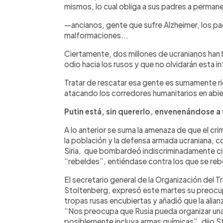
mismos, lo cual obliga a sus padres a permane
—ancianos, gente que sufre Alzheimer, los pa
malformaciones...
Ciertamente, dos millones de ucranianos han 
odio hacia los rusos y que no olvidarán esta i
Tratar de rescatar esa gente es sumamente r
atacando los corredores humanitarios en abie
Putin está, sin quererlo, envenenándose a
A lo anterior se suma la amenaza de que el cri
la población y la defensa armada ucraniana, c
Siria, que bombardeó indiscriminadamente ci
“rebeldes”, entiéndase contra los que se reb
El secretario general de la Organización del 
Stoltenberg, expresó este martes su preocu
tropas rusas encubiertas y añadió que la alian
“Nos preocupa que Rusia pueda organizar una
posiblemente incluya armas químicas”, dijo S