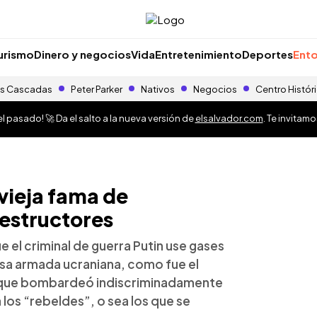
urismo
Dinero y negocios
Vida
Entretenimiento
Deportes
Ento
s Cascadas
Peter Parker
Nativos
Negocios
Centro Histór
 pasado! 🚀 Da el salto a la nueva versión de
elsalvador.com
. Te invitam
 vieja fama de
destructores
e el criminal de guerra Putin use gases
nsa armada ucraniana, como fue el
a, que bombardeó indiscriminadamente
los “rebeldes”, o sea los que se