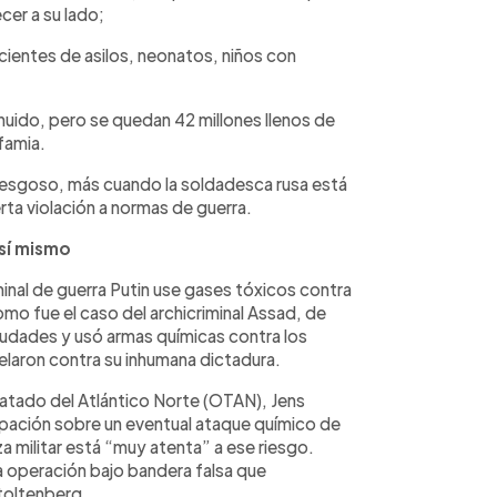
cer a su lado;
cientes de asilos, neonatos, niños con
huido, pero se quedan 42 millones llenos de
nfamia.
iesgoso, más cuando la soldadesca rusa está
rta violación a normas de guerra.
 sí mismo
minal de guerra Putin use gases tóxicos contra
omo fue el caso del archicriminal Assad, de
udades y usó armas químicas contra los
elaron contra su inhumana dictadura.
Tratado del Atlántico Norte (OTAN), Jens
pación sobre un eventual ataque químico de
za militar está “muy atenta” a ese riesgo.
 operación bajo bandera falsa que
toltenberg.