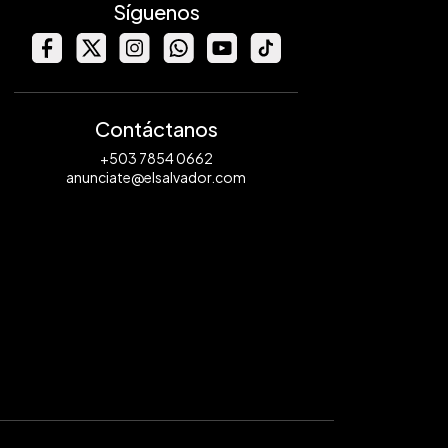
Síguenos
Contáctanos
+503 7854 0662
anunciate@elsalvador.com