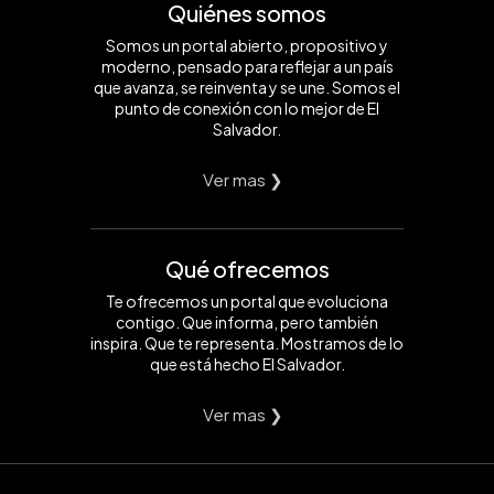
Quiénes somos
Somos un portal abierto, propositivo y
moderno, pensado para reflejar a un país
que avanza, se reinventa y se une. Somos el
punto de conexión con lo mejor de El
Salvador.
Ver mas ❯
Qué ofrecemos
Te ofrecemos un portal que evoluciona
contigo. Que informa, pero también
inspira. Que te representa. Mostramos de lo
que está hecho El Salvador.
Ver mas ❯