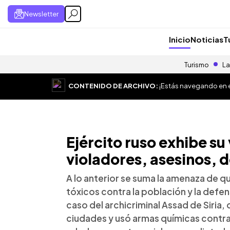
Newsletter
Inicio
Noticias
T
Turismo
La
CONTENIDO DE ARCHIVO:
¡Estás navegando en el
Ejército ruso exhibe su
violadores, asesinos, 
A lo anterior se suma la amenaza de qu
tóxicos contra la población y la defe
caso del archicriminal Assad de Siri
ciudades y usó armas químicas contra 