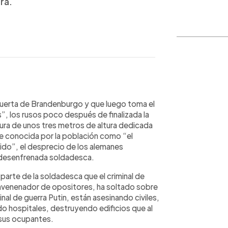
ra.
WhatsApp
Copiar link
a Puerta de Brandenburgo y que luego toma el
, los rusos poco después de finalizada la
ura de unos tres metros de altura dedicada
ue conocida por la población como “el
o”, el desprecio de los alemanes
a desenfrenada soldadesca.
parte de la soldadesca que el criminal de
envenenador de opositores, ha soltado sobre
minal de guerra Putin, están asesinando civiles,
hospitales, destruyendo edificios que al
 sus ocupantes.