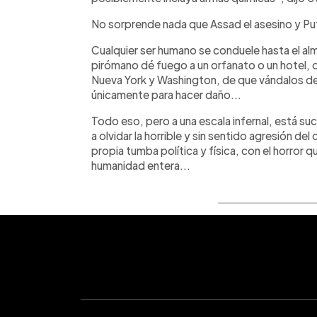
No sorprende nada que Assad el asesino y Puti
Cualquier ser humano se conduele hasta el al
pirómano dé fuego a un orfanato o un hotel,
Nueva York y Washington, de que vándalos de
únicamente para hacer daño...
Todo eso, pero a una escala infernal, está su
a olvidar la horrible y sin sentido agresión de
propia tumba política y física, con el horror 
humanidad entera...