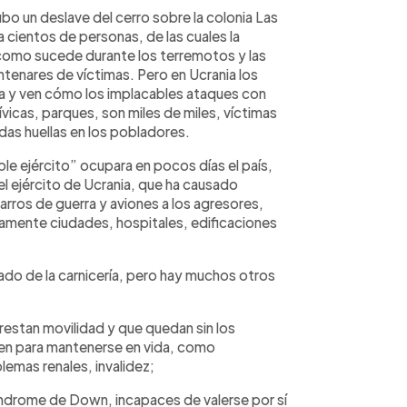
bo un deslave del cerro sobre la colonia Las
a cientos de personas, de las cuales la
 como sucede durante los terremotos y las
tenares de víctimas. Pero en Ucrania los
vida y ven cómo los implacables ataques con
vicas, parques, son miles de miles, víctimas
das huellas en los pobladores.
ble ejército” ocupara en pocos días el país,
l ejército de Ucrania, que ha causado
arros de guerra y aviones a los agresores,
amente ciudades, hospitales, edificaciones
do de la carnicería, pero hay muchos otros
estan movilidad y que quedan sin los
ren para mantenerse en vida, como
emas renales, invalidez;
síndrome de Down, incapaces de valerse por sí