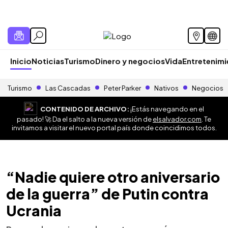
Inicio
Noticias
Turismo
Dinero y negocios
Vida
Entretenim
Turismo
Las Cascadas
Peter Parker
Nativos
Negocios
CONTENIDO DE ARCHIVO:
¡Estás navegando en el
pasado! 🚀 Da el salto a la nueva versión de
elsalvador.com
. Te
invitamos a visitar el nuevo portal país donde coincidimos todos.
“Nadie quiere otro aniversario
de la guerra” de Putin contra
Ucrania