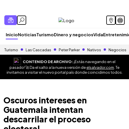
Inicio
Noticias
Turismo
Dinero y negocios
Vida
Entretenim
Turismo
Las Cascadas
Peter Parker
Nativos
Negocios
CONTENIDO DE ARCHIVO:
¡Estás navegando en el
pasado! 🚀 Da el salto a la nueva versión de
elsalvador.com
. Te
invitamos a visitar el nuevo portal país donde coincidimos todos.
Oscuros intereses en
Guatemala intentan
descarrilar el proceso
electoral