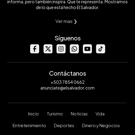
informa, pero también inspira. Que te representa. Mostramos
de lo que está hecho El Salvador.
Ver mas ❯
Síguenos
Contáctanos
+503 7854 0662
anunciate@elsalvador.com
Inicio
Turismo
Noticias
Vida
Entretenimiento
Deportes
Dinero y Negocios