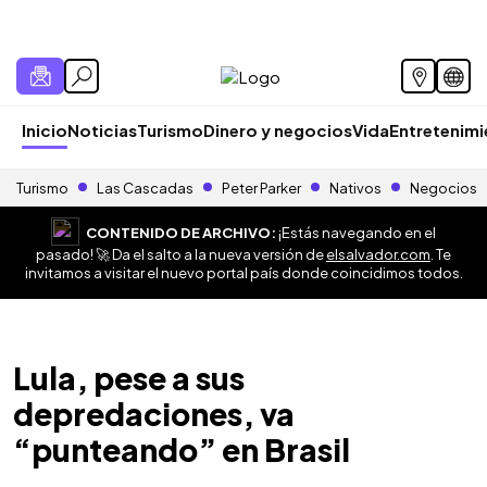
Inicio
Noticias
Turismo
Dinero y negocios
Vida
Entretenim
Turismo
Las Cascadas
Peter Parker
Nativos
Negocios
CONTENIDO DE ARCHIVO:
¡Estás navegando en el
pasado! 🚀 Da el salto a la nueva versión de
elsalvador.com
. Te
invitamos a visitar el nuevo portal país donde coincidimos todos.
Lula, pese a sus
depredaciones, va
“punteando” en Brasil