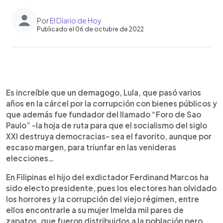
Por
El Diario de Hoy
Publicado el 06 de octubre de 2022
0:00
►
Escuchar artículo
Es increíble que un demagogo, Lula, que pasó varios
años en la cárcel por la corrupción con bienes públicos y
que además fue fundador del llamado “Foro de Sao
Paulo” -la hoja de ruta para que el socialismo del siglo
XXI destruya democracias- sea el favorito, aunque por
escaso margen, para triunfar en las venideras
elecciones…
En Filipinas el hijo del exdictador Ferdinand Marcos ha
sido electo presidente, pues los electores han olvidado
los horrores y la corrupción del viejo régimen, entre
ellos encontrarle a su mujer Imelda mil pares de
zapatos, que fueron distribuidos a la población pero