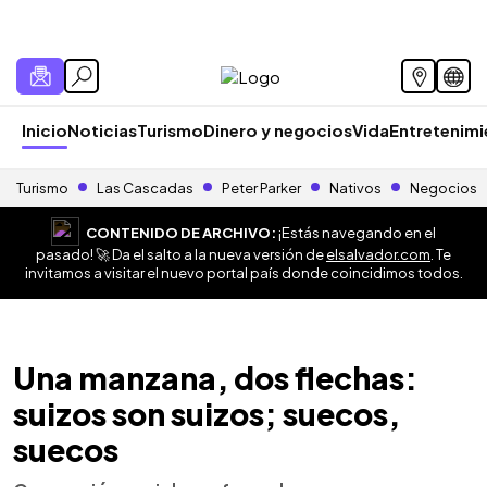
Inicio
Noticias
Turismo
Dinero y negocios
Vida
Entretenim
Turismo
Las Cascadas
Peter Parker
Nativos
Negocios
CONTENIDO DE ARCHIVO:
¡Estás navegando en el
pasado! 🚀 Da el salto a la nueva versión de
elsalvador.com
. Te
invitamos a visitar el nuevo portal país donde coincidimos todos.
Una manzana, dos flechas:
suizos son suizos; suecos,
suecos