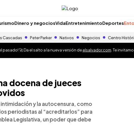
urismo
Dinero y negocios
Vida
Entretenimiento
Deportes
Ento
s Cascadas
Peter Parker
Nativos
Negocios
Centro Histór
 pasado! 🚀 Da el salto a la nueva versión de
elsalvador.com
. Te invitam
 una docena de jueces
ovidos
a intimidación y la autocensura, como
os periodistas al “acreditarlos” para
mblea Legislativa, un poder que debe