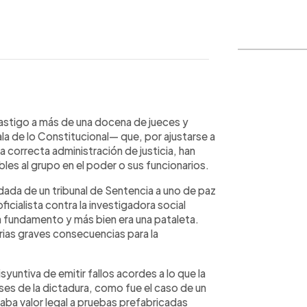
WhatsApp
Copiar link
stigo a más de una docena de jueces y
a de lo Constitucional— que, por ajustarse a
a correcta administración de justicia, han
les al grupo en el poder o sus funcionarios.
adada de un tribunal de Sentencia a uno de paz
cialista contra la investigadora social
a fundamento y más bien era una pataleta.
rias graves consecuencias para la
syuntiva de emitir fallos acordes a lo que la
eses de la dictadura, como fue el caso de un
daba valor legal a pruebas prefabricadas