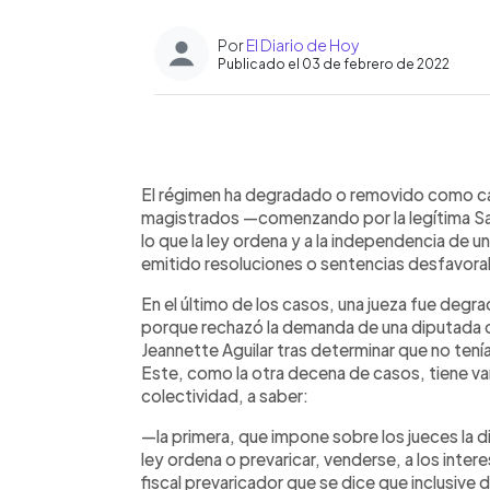
Por
El Diario de Hoy
Publicado el 03 de febrero de 2022
0:00
Facebook
Twitter
►
Escuchar artículo
El régimen ha degradado o removido como ca
magistrados —comenzando por la legítima Sal
lo que la ley ordena y a la independencia de un
emitido resoluciones o sentencias desfavorab
En el último de los casos, una jueza fue degr
porque rechazó la demanda de una diputada ofi
Jeannette Aguilar tras determinar que no tení
Este, como la otra decena de casos, tiene va
colectividad, a saber:
—la primera, que impone sobre los jueces la di
ley ordena o prevaricar, venderse, a los inter
fiscal prevaricador que se dice que inclusive 