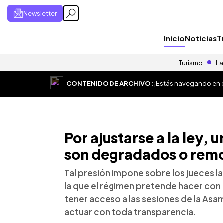
Newsletter
Inicio
Noticias
T
Turismo
La
CONTENIDO DE ARCHIVO:
¡Estás navegando en el
Por ajustarse a la ley,
son degradados o rem
Tal presión impone sobre los jueces l
la que el régimen pretende hacer con l
tener acceso a las sesiones de la Asa
actuar con toda transparencia.