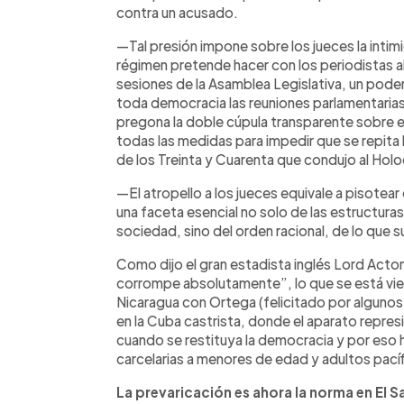
contra un acusado.
—Tal presión impone sobre los jueces la intim
régimen pretende hacer con los periodistas al
sesiones de la Asamblea Legislativa, un pode
toda democracia las reuniones parlamentarias 
pregona la doble cúpula transparente sobre 
todas las medidas para impedir que se repita 
de los Treinta y Cuarenta que condujo al Hol
—El atropello a los jueces equivale a pisotear
una faceta esencial no solo de las estructuras
sociedad, sino del orden racional, de lo que 
Como dijo el gran estadista inglés Lord Acto
corrompe absolutamente”, lo que se está viend
Nicaragua con Ortega (felicitado por algunos
en la Cuba castrista, donde el aparato repre
cuando se restituya la democracia y por eso 
carcelarias a menores de edad y adultos pací
La prevaricación es ahora la norma en El S