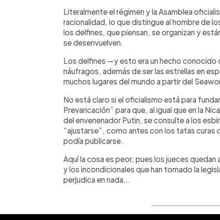
Literalmente el régimen y la Asamblea oficialis
racionalidad, lo que distingue al hombre de 
los delfines, que piensan, se organizan y es
se desenvuelven.
Los delfines —y esto era un hecho conocido 
náufragos, además de ser las estrellas en es
muchos lugares del mundo a partir del Seawor
No está claro si el oficialismo está para fun
Prevaricación” para que, al igual que en la N
del envenenador Putin, se consulte a los esbirr
“ajustarse”, como antes con los tatas curas 
podía publicarse.
Aquí la cosa es peor, pues los jueces quedan 
y los incondicionales que han tomado la legisl
perjudica en nada...