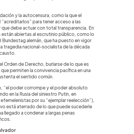
idación y la autocensura, como la que el
 “acreditarlos” para tener acceso a las
r que debe actuar con total transparencia. En
están abiertas al escrutinio público, como lo
el Bundestag alemán, que ha puesto en vigor
la tragedia nacional-socialista de la década
ocausto.
 el Orden de Derecho, burlarse de lo que es
 que permiten la convivencia pacífica en una
sustenta el sentido común.
n, “el poder corrompe y el poder absoluto
o en la Rusia del siniestro Putin, en
 efemelenistas por su “ejemplar reelección”),
sivo está aterrado de lo que puede sucederle
ha llegado a condenar a largas penas
ficos.
alvador