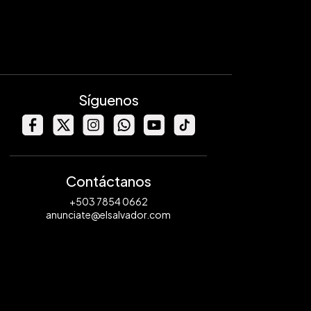
Síguenos
Contáctanos
+503 7854 0662
anunciate@elsalvador.com