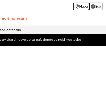
Mapa
Esp
rno Empresarial
ico Centenario
os a visitar el nuevo portal país donde coincidimos todos.