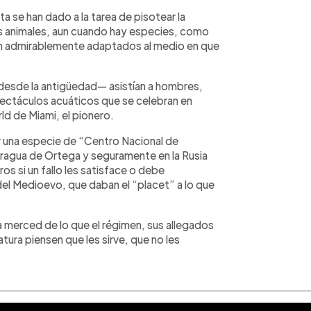
ta se han dado a la tarea de pisotear la
los animales, aun cuando hay especies, como
tán admirablemente adaptados al medio en que
desde la antigüedad— asistían a hombres,
pectáculos acuáticos que se celebran en
ld de Miami, el pionero.
dar una especie de “Centro Nacional de
icaragua de Ortega y seguramente en la Rusia
os si un fallo les satisface o debe
del Medioevo, que daban el “placet” a lo que
a merced de lo que el régimen, sus allegados
atura piensen que les sirve, que no les