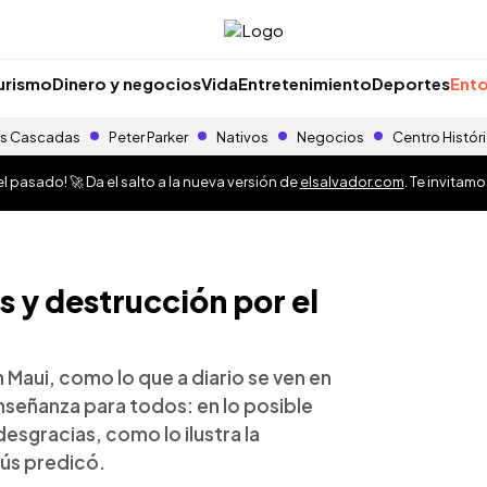
urismo
Dinero y negocios
Vida
Entretenimiento
Deportes
Ento
s Cascadas
Peter Parker
Nativos
Negocios
Centro Histór
 pasado! 🚀 Da el salto a la nueva versión de
elsalvador.com
. Te invitam
 y destrucción por el
 Maui, como lo que a diario se ven en
nseñanza para todos: en lo posible
esgracias, como lo ilustra la
ús predicó.