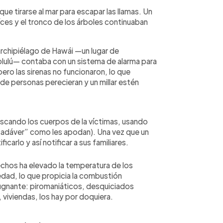
ue tirarse al mar para escapar las llamas. Un
aíces y el tronco de los árboles continuaban
archipiélago de Hawái —un lugar de
nolulú— contaba con un sistema de alarma para
pero las sirenas no funcionaron, lo que
de personas perecieran y un millar estén
scando los cuerpos de la víctimas, usando
“cadáver” como les apodan). Una vez que un
icarlo y así notificar a sus familiares.
echos ha elevado la temperatura de los
dad, lo que propicia la combustión
ugnante: piromaniáticos, desquiciados
 viviendas, los hay por doquiera.