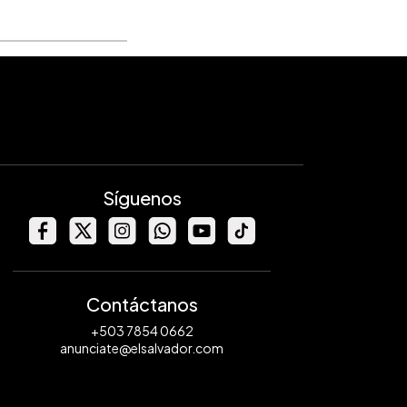
Síguenos
Contáctanos
+503 7854 0662
anunciate@elsalvador.com