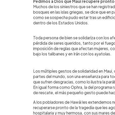
Pedimos a Dios que Maui recupere pronto
Muchos de los siniestros que se han registrad
bosques en las islas griegas, se dice que en p
como se sospecha pudo estar tras un edificio
dentro de los Estados Unidos.
Toda persona de bien se solidariza con los afe
pérdida de seres queridos, tanto por el fueg
imposición de reglas que afectan mujeres, c
bajo los talibanes y en Irán con los ayatolas.
Los múltiples gestos de solidaridad en Maui, c
partes del mundo, son una enseñanza para tod
que sufren desgracias, como lo ilustra la par
En igual forma como Ophra, la del programa rad
de rescate, el más pequeño gesto puede hace
A los pobladores de Hawái les extendemos nu
recuperarse pronto de la tragedia que les ag
hospitalaria y muy hermosa, con sus mares de