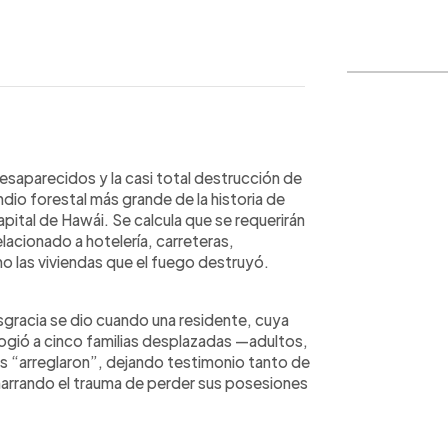
WhatsApp
Copiar link
saparecidos y la casi total destrucción de
ndio forestal más grande de la historia de
apital de Hawái. Se calcula que se requerirán
elacionado a hotelería, carreteras,
o las viviendas que el fuego destruyó.
gracia se dio cuando una residente, cuya
ogió a cinco familias desplazadas —adultos,
s “arreglaron”, dejando testimonio tanto de
 narrando el trauma de perder sus posesiones