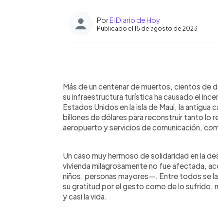
Por
El Diario de Hoy
Publicado el 15 de agosto de 2023
0:00
Facebook
Twitter
►
Escuchar artículo
Más de un centenar de muertos, cientos de de
su infraestructura turística ha causado el ince
Estados Unidos en la isla de Maui, la antigua c
billones de dólares para reconstruir tanto lo r
aeropuerto y servicios de comunicación, com
Un caso muy hermoso de solidaridad en la des
vivienda milagrosamente no fue afectada, ac
niños, personas mayores—. Entre todos se la
su gratitud por el gesto como de lo sufrido,
y casi la vida.