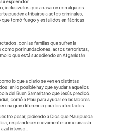
 su esplendor
o, inclusive los que arrasaron con algunos
arte pueden atribuirse a actos criminales,
 que tomó fuego y estallidos en fábricas
ctados, con las familias que sufren la
o como por inundaciones, actos terroristas,
omo lo que está sucediendo en Afganistán
omo lo que a diario se ven en distintas
os: en lo posible hay que ayudar a aquellos
ábola del Buen Samaritano que Jesús predicó.
ial, corrió a Maui para ayudar en las labores
r una gran diferencia para los afectados.
estro pesar, pidiendo a Dios que Maui pueda
obia, resplandecer nuevamente como una isla
 azul intenso…