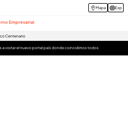
Mapa
Esp
rno Empresarial
ico Centenario
os a visitar el nuevo portal país donde coincidimos todos.