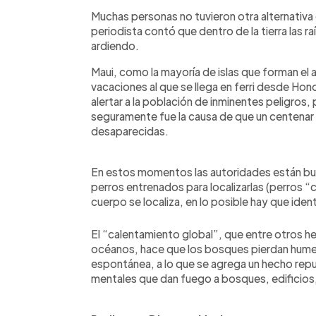
Muchas personas no tuvieron otra alternativa q
periodista contó que dentro de la tierra las r
ardiendo.
Maui, como la mayoría de islas que forman el 
vacaciones al que se llega en ferri desde Ho
alertar a la población de inminentes peligros, 
seguramente fue la causa de que un centenar 
desaparecidas.
En estos momentos las autoridades están bu
perros entrenados para localizarlas (perros 
cuerpo se localiza, en lo posible hay que identif
El “calentamiento global”, que entre otros h
océanos, hace que los bosques pierdan hume
espontánea, a lo que se agrega un hecho rep
mentales que dan fuego a bosques, edificios,