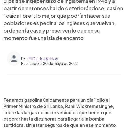
El país se independizó de Inglaterra en 1948 y a
partir de entonces ha ido deteriorándose, casi en
“caída libre”; lo mejor que podrían hacer sus
pobladores es pedir a los ingleses que vuelvan,
ordenen la casa y preserven lo que en su
momento fue una isla de encanto
Por
El Diario de Hoy
Publicado el 20 de mayo de 2022
0:00
►
Escuchar artículo
Tenemos gasolina únicamente para un día” dijo el
Primer Ministro de Sri Lanka, Ranil Wickremesinghe,
sobre las largas colas de vehículos que tienen que
esperar hasta diez horas para llegar a la bomba
surtidora, sin estar seguros de que en ese momento