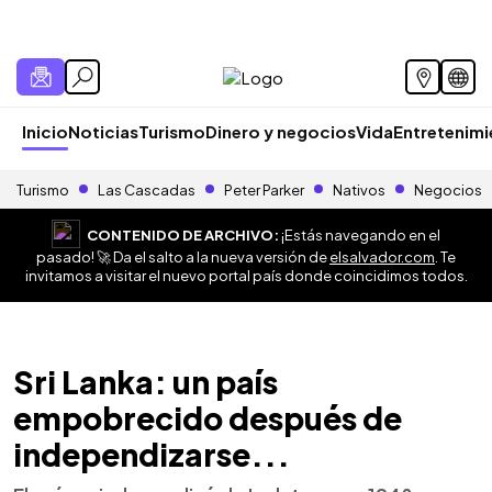
Inicio
Noticias
Turismo
Dinero y negocios
Vida
Entretenim
Turismo
Las Cascadas
Peter Parker
Nativos
Negocios
CONTENIDO DE ARCHIVO:
¡Estás navegando en el
pasado! 🚀 Da el salto a la nueva versión de
elsalvador.com
. Te
invitamos a visitar el nuevo portal país donde coincidimos todos.
Sri Lanka: un país
empobrecido después de
independizarse...