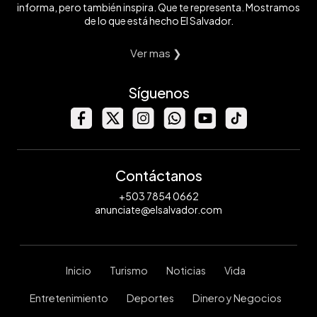
informa, pero también inspira. Que te representa. Mostramos
de lo que está hecho El Salvador.
Ver mas ❯
Síguenos
Contáctanos
+503 7854 0662
anunciate@elsalvador.com
Inicio
Turismo
Noticias
Vida
Entretenimiento
Deportes
Dinero y Negocios