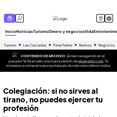
Inicio
Noticias
Turismo
Dinero y negocios
Vida
Entretenim
Turismo
Las Cascadas
Peter Parker
Nativos
Negocios
CONTENIDO DE ARCHIVO:
¡Estás navegando en el
pasado! 🚀 Da el salto a la nueva versión de
elsalvador.com
. Te
invitamos a visitar el nuevo portal país donde coincidimos todos.
Colegiación: si no sirves al
tirano, no puedes ejercer tu
profesión