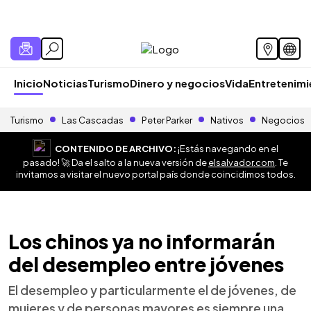
Inicio
Noticias
Turismo
Dinero y negocios
Vida
Entretenim
Turismo
Las Cascadas
Peter Parker
Nativos
Negocios
CONTENIDO DE ARCHIVO:
¡Estás navegando en el
pasado! 🚀 Da el salto a la nueva versión de
elsalvador.com
. Te
invitamos a visitar el nuevo portal país donde coincidimos todos.
Los chinos ya no informarán
del desempleo entre jóvenes
El desempleo y particularmente el de jóvenes, de
mujeres y de personas mayores es siempre una