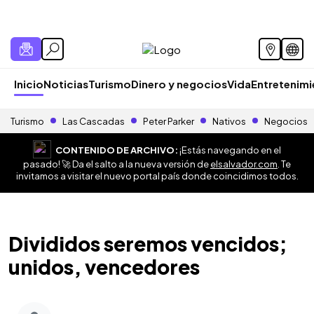
Inicio
Noticias
Turismo
Dinero y negocios
Vida
Entretenim
Turismo
Las Cascadas
Peter Parker
Nativos
Negocios
CONTENIDO DE ARCHIVO:
¡Estás navegando en el
pasado! 🚀 Da el salto a la nueva versión de
elsalvador.com
. Te
invitamos a visitar el nuevo portal país donde coincidimos todos.
Divididos seremos vencidos;
unidos, vencedores