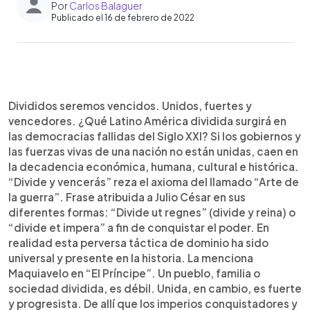
Por
Carlos Balaguer
Publicado el 16 de febrero de 2022
0:00
►
Escuchar artículo
Divididos seremos vencidos. Unidos, fuertes y
vencedores. ¿Qué Latino América dividida surgirá en
las democracias fallidas del Siglo XXI? Si los gobiernos y
las fuerzas vivas de una nación no están unidas, caen en
la decadencia económica, humana, cultural e histórica.
“Divide y vencerás” reza el axioma del llamado “Arte de
la guerra”. Frase atribuida a Julio César en sus
diferentes formas: “Divide ut regnes” (divide y reina) o
“divide et impera” a fin de conquistar el poder. En
realidad esta perversa táctica de dominio ha sido
universal y presente en la historia. La menciona
Maquiavelo en “El Príncipe”. Un pueblo, familia o
sociedad dividida, es débil. Unida, en cambio, es fuerte
y progresista. De allí que los imperios conquistadores y