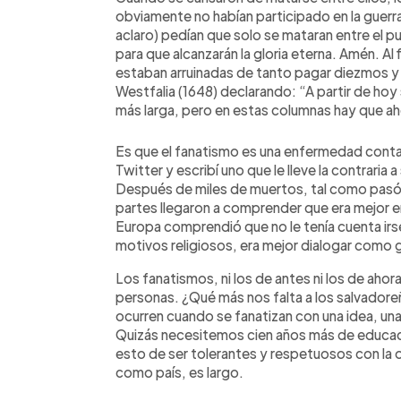
obviamente no habían participado en la guerra
aclaro) pedían que solo se mataran entre el p
para que alcanzarán la gloria eterna. Amén. Al f
estaban arruinadas de tanto pagar diezmos y c
Westfalia (1648) declarando: “A partir de ho
más larga, pero en estas columnas hay que ah
Es que el fanatismo es una enfermedad contag
Twitter y escribí uno que le lleve la contrari
Después de miles de muertos, tal como pasó c
partes llegaron a comprender que era mejor en
Europa comprendió que no le tenía cuenta irs
motivos religiosos, era mejor dialogar como g
Los fanatismos, ni los de antes ni los de ahora
personas. ¿Qué más nos falta a los salvadore
ocurren cuando se fanatizan con una idea, una
Quizás necesitemos cien años más de educac
esto de ser tolerantes y respetuosos con la o
como país, es largo.