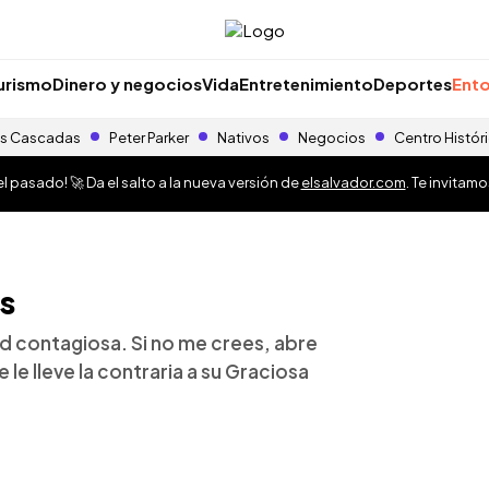
urismo
Dinero y negocios
Vida
Entretenimiento
Deportes
Ento
s Cascadas
Peter Parker
Nativos
Negocios
Centro Histór
 pasado! 🚀 Da el salto a la nueva versión de
elsalvador.com
. Te invitam
s
d contagiosa. Si no me crees, abre
 le lleve la contraria a su Graciosa