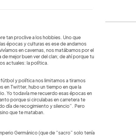
WhatsApp
Copiar link
e tan proclive a los hobbies. Uno que
las épocas y culturas es ese de andarnos
vivíamos en cavernas, nos matábamos por el
de mejor buen ver del clan; de ahí porque tu
os actuales: la política.
útbol y política nos limitamos a tirarnos
 en Twitter, hubo un tiempo en que la
rio. Yo todavía me recuerdo esas épocas en
anto porque si circulabas en carretera te
do día de recogimiento y silencio”. Pero
 sino que te mataban.
Imperio Germánico (que de “sacro” solo tenía