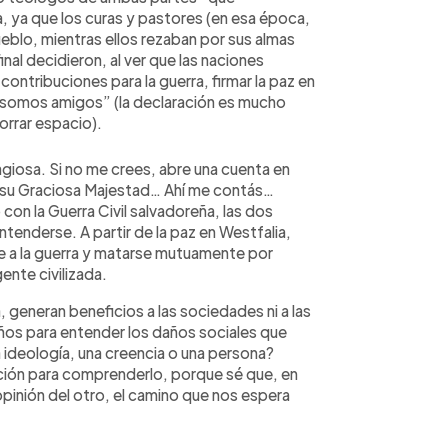
, ya que los curas y pastores (en esa época,
ueblo, mientras ellos rezaban por sus almas
inal decidieron, al ver que las naciones
ontribuciones para la guerra, firmar la paz en
y somos amigos” (la declaración es mucho
orrar espacio).
iosa. Si no me crees, abre una cuenta en
a a su Graciosa Majestad… Ahí me contás…
on la Guerra Civil salvadoreña, las dos
tenderse. A partir de la paz en Westfalia,
e a la guerra y matarse mutuamente por
ente civilizada.
, generan beneficios a las sociedades ni a las
ños para entender los daños sociales que
 ideología, una creencia o una persona?
ión para comprenderlo, porque sé que, en
pinión del otro, el camino que nos espera