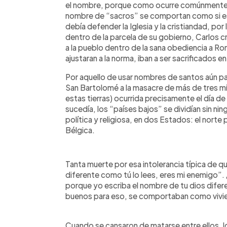
el nombre, porque como ocurre comúnmente a l
nombre de “sacros” se comportan como si es
debía defender la Iglesia y la cristiandad, po
dentro de la parcela de su gobierno, Carlos c
a la pueblo dentro de la sana obediencia a R
ajustaran a la norma, iban a ser sacrificados 
Por aquello de usar nombres de santos aún pa
San Bartolomé a la masacre de más de tres mi
estas tierras) ocurrida precisamente el día d
sucedía, los “países bajos” se dividían sin ni
política y religiosa, en dos Estados: el norte
Bélgica.
Tanta muerte por esa intolerancia típica de qu
diferente como tú lo lees, eres mi enemigo”.
porque yo escriba el nombre de tu dios difer
buenos para eso, se comportaban como vivien
Cuando se cansaron de matarse entre ellos, 