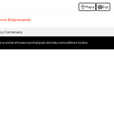
Mapa
Esp
rno Empresarial
ico Centenario
os a visitar el nuevo portal país donde coincidimos todos.