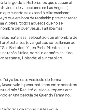
o largo de la Historia, los que ocupan el
tuvieran de vacaciones en Las Vegas…),
r lo que cuando se extendió el luteranismo
reyó que era hora de reprimirlo para mantener
oma y, pues, todos aquellos que no se
en nombre del buen Jesús. Faltaba más.
ra las matanzas, se bautizó con el nombre de
l protestantes (evangélicos se les llaman por
e “San Bartolomé”, en París. Mientras eso
nguna razón étnica, social o económica, sino
 protestante, Holanda; el sur católico,
e “si yo leo este versículo de forma
 ¿Acaso vale la pena matarnos entre nosotros
ente al mío? Resultó que los europeos eran
do en una película de Quentin Tarantino.
lo teólogos de ambas partes -que