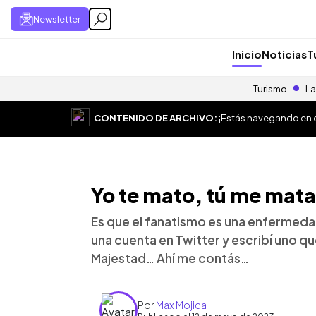
Newsletter
Inicio
Noticias
T
Turismo
La
CONTENIDO DE ARCHIVO:
¡Estás navegando en el
Yo te mato, tú me mata
Es que el fanatismo es una enfermeda
una cuenta en Twitter y escribí uno que
Majestad… Ahí me contás…
Por
Max Mojica