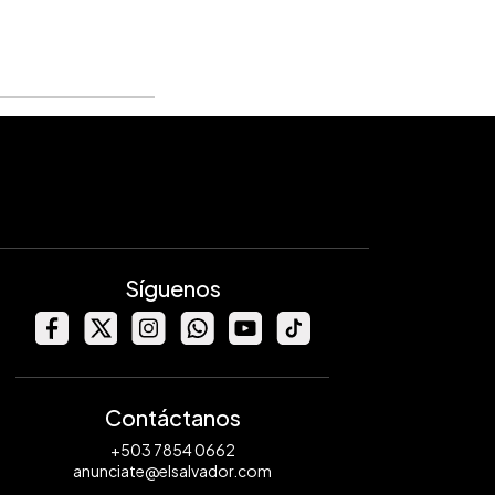
Síguenos
Contáctanos
+503 7854 0662
anunciate@elsalvador.com