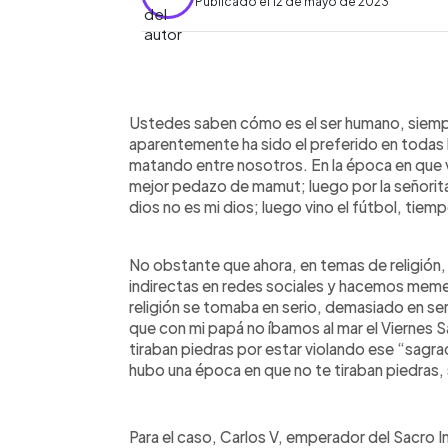
Publicado el 12 de mayo de 2023
0:00
Facebook
Twitter
►
Escuchar artículo
Ustedes saben cómo es el ser humano, siempr
aparentemente ha sido el preferido en todas 
matando entre nosotros. En la época en que 
mejor pedazo de mamut; luego por la señorita 
dios no es mi dios; luego vino el fútbol, tiemp
No obstante que ahora, en temas de religión, f
indirectas en redes sociales y hacemos memes
religión se tomaba en serio, demasiado en se
que con mi papá no íbamos al mar el Viernes S
tiraban piedras por estar violando ese “sagra
hubo una época en que no te tiraban piedras,
Para el caso, Carlos V, emperador del Sacro 