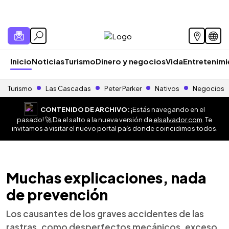
Inicio
Noticias
Turismo
Dinero y negocios
Vida
Entretenim
Turismo
Las Cascadas
Peter Parker
Nativos
Negocios
CONTENIDO DE ARCHIVO:
¡Estás navegando en el
pasado! 🚀 Da el salto a la nueva versión de
elsalvador.com
. Te
invitamos a visitar el nuevo portal país donde coincidimos todos.
Muchas explicaciones, nada
de prevención
Los causantes de los graves accidentes de las
rastras, como desperfectos mecánicos, exceso