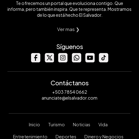
Te ofrecemos un portal que evoluciona contigo. Que
informa, pero también inspira. Que te representa. Mostramos
de lo que está hecho El Salvador.
Ver mas ❯
Síguenos
Contáctanos
+503 7854 0662
anunciate@elsalvador.com
Inicio
Turismo
Noticias
Vida
Entretenimiento
Deportes
Dinero y Negocios