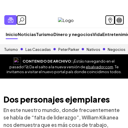
Inicio
Noticias
Turismo
Dinero y negocios
Vida
Entretenim
Turismo
Las Cascadas
Peter Parker
Nativos
Negocios
CONTENIDO DE ARCHIVO:
¡Estás navegando en el
pasado! 🚀 Da el salto a la nueva versión de
elsalvador.com
. Te
invitamos a visitar el nuevo portal país donde coincidimos todos.
Dos personajes ejemplares
En este nuestro mundo, donde frecuentemente
se habla de “falta de liderazgo”, William Kikanea
nos demuestra que es más cosa de trabajo,