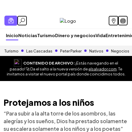
Inicio
Noticias
Turismo
Dinero y negocios
Vida
Entretenim
Turismo
Las Cascadas
Peter Parker
Nativos
Negocios
CONTENIDO DE ARCHIVO:
¡Estás navegando en el
pasado! 🚀 Da el salto a la nueva versión de
elsalvador.com
. Te
invitamos a visitar el nuevo portal país donde coincidimos todos.
Protejamos a los niños
“Para subir a la alta torre de los asombros, las
alegrías y los sueños, Dios ha prestado solamente
su escalera solamente a los niños y a los poetas”