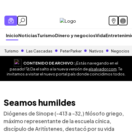
Inicio
Noticias
Turismo
Dinero y negocios
Vida
Entretenim
Turismo
Las Cascadas
Peter Parker
Nativos
Negocios
CONTENIDO DE ARCHIVO:
¡Estás navegando en el
pasado! 🚀 Da el salto a la nueva versión de
elsalvador.com
. Te
invitamos a visitar el nuevo portal país donde coincidimos todos.
Seamos humildes
Diógenes de Sinope (-413 a -32,) filósofo griego,
máximo representante de la escuela cínica,
discípulo de Aritístenes, destacó por su vida