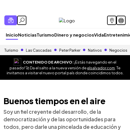
Inicio
Noticias
Turismo
Dinero y negocios
Vida
Entretenim
Turismo
Las Cascadas
Peter Parker
Nativos
Negocios
CONTENIDO DE ARCHIVO:
¡Estás navegando en el
pasado! 🚀 Da el salto a la nueva versión de
elsalvador.com
. Te
invitamos a visitar el nuevo portal país donde coincidimos todos.
Buenos tiempos en el aire
Soy un fiel creyente del desarrollo, de la
democratización y de las oportunidades para
todos, pero darle una pincelada de educación y