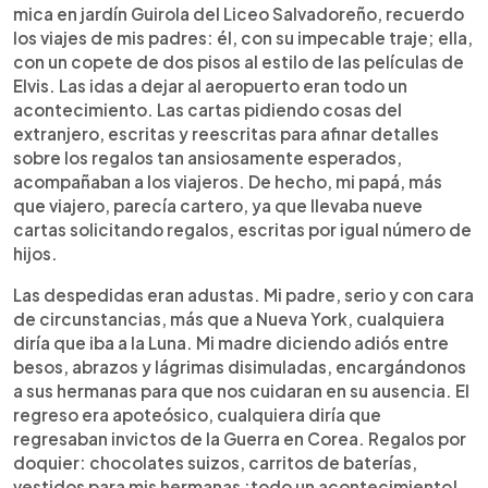
mica en jardín Guirola del Liceo Salvadoreño, recuerdo
los viajes de mis padres: él, con su impecable traje; ella,
con un copete de dos pisos al estilo de las películas de
Elvis. Las idas a dejar al aeropuerto eran todo un
acontecimiento. Las cartas pidiendo cosas del
extranjero, escritas y reescritas para afinar detalles
sobre los regalos tan ansiosamente esperados,
acompañaban a los viajeros. De hecho, mi papá, más
que viajero, parecía cartero, ya que llevaba nueve
cartas solicitando regalos, escritas por igual número de
hijos.
Las despedidas eran adustas. Mi padre, serio y con cara
de circunstancias, más que a Nueva York, cualquiera
diría que iba a la Luna. Mi madre diciendo adiós entre
besos, abrazos y lágrimas disimuladas, encargándonos
a sus hermanas para que nos cuidaran en su ausencia. El
regreso era apoteósico, cualquiera diría que
regresaban invictos de la Guerra en Corea. Regalos por
doquier: chocolates suizos, carritos de baterías,
vestidos para mis hermanas ¡todo un acontecimiento!